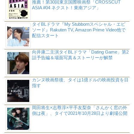
推薦！第30回東京国際映画祭「CROSSCUT
ASIA #04 ネクスト！東南アジア」
タイBLドラマ『My Stubbornスペシャル・エピ
ソード』Rakuten TV, Amazon Prime Video他で
配信スタート
向井康二主演タイBLドラマ「Dating Game」第2
話予告編＆場面写真＆ストーリーが解禁
カンヌ映画祭後、タイは1億ドルの映画投資を目
指す
岡田将生×志尊淳×平手友梨奈「さんかく窓の外
側は夜」、タイで2021年10月28日より劇場公開