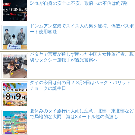
94％が自身の安全に不安、政府への不信は約7割
ドンムアン空港でスイス人の男を逮捕、偽造パスポ
ート使用容疑
パタヤで言葉が通じず困った中国人女性旅行者、親
切なタクシー運転手が観光警察へ
タイの今日は何の日？ 8月9日はペック・パリット
チョークの誕生日
夏休みのタイ旅行は大雨に注意、北部・東北部など
で局地的な大雨 海は3メートル超の高波も