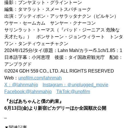
撮影：ブンヤヌット・グライントーン
編集：タマラット・スメートスパチョーク
出演：プッティポン・アッサラッタナクン（ビルキン）
ウサー・セームカム サンヤー・クナーコン
サリンラット・トーマス（『バッド・ジーニアス 危険な
天才たち』） ポンサトーン・ジョンウィラート トンタ
ワン・タンティウェーチャクン
2024年/125分/タイ/原題：Lahn Mah/カラー/5.1ch/1.85：1
日本語字幕：小河恵理 後援：タイ国政府観光庁 配給：
アンプラグド
©2024 GDH 559 CO., LTD. ALL RIGHTS RESERVED
Web：
unpfilm.com/lahnmah
X：@lahnmahjp
Instagram：＠unplugged_movie
Facebook:@lahnmahjp
TikTok:@unpfilm
『おばあちゃんと僕の約束』
6月13日(金)より新宿ピカデリーほか全国順次公開
–
▼関連記事