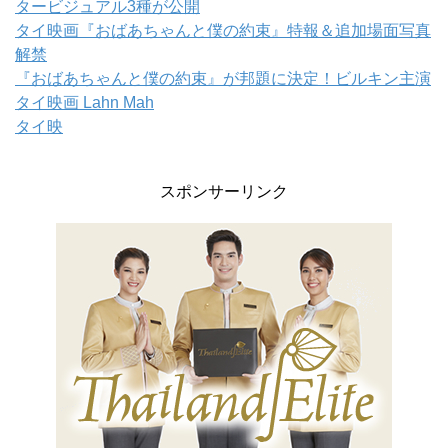
タービジュアル3種が公開
タイ映画『おばあちゃんと僕の約束』特報＆追加場面写真
解禁
『おばあちゃんと僕の約束』が邦題に決定！ビルキン主演
タイ映画 Lahn Mah
タイ映
スポンサーリンク