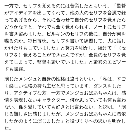
一方で、セリフを覚えるのには苦労したともいう。「監督
がアイディアを出してくれて、他の人のセリフを音源で録
ってあげるから、それに合わせて自分のセリフを覚えたら
どうかな？と。それでも全く覚えられず、ノートにセリフ
を書き留めました。ビルキンのセリフの後に、自分が何を
喋るのか。毎日毎晩、セリフを書いて練習して、犬に話し
かけたりもしていました」と努力を明かし、続けて「（セ
リフを）覚えることができたんですが、全員のセリフを覚
えてしまって、監督も驚いていました」と驚異のエピソー
ドも披露。
演じたメンジュと自身の性格は違うといい、「私は、すご
く楽しい性格の持ち主だと思っています。ダンスをした
り、アクティブな方。一方でメンジュおばあちゃんは、感
情を表現しないキャラクター。何か思っていても何も言わ
ない、孫を愛していても好きとは言わない」と説明。「演
じる難しさは感じましたが、メンジュおばあちゃんに憑依
したかのように演じました」と役づくりへの思いを明かし
た。