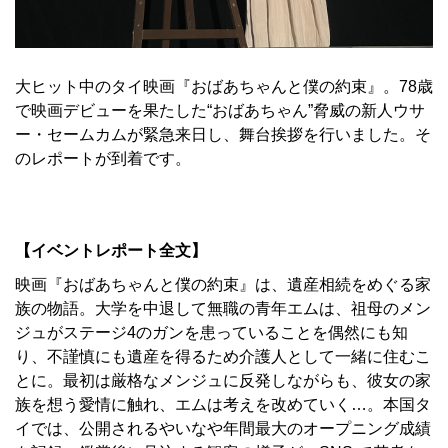
大ヒット中のタイ映画『おばあちゃんと僕の約束』。78歳
で映画デビューを果たした“おばあちゃん”脅威の新人ウサ
ー・セームカムが緊急来日し、舞台挨拶を行いました。そ
のレポートが到着です。
【イベントレポート全文】
映画『おばあちゃんと僕の約束』は、遺産相続をめぐる家
族の物語。大学を中退して無職の青年エムは、祖母のメン
ジュがステージ4のガンを患っていることを偶然にも知
り、不謹慎にも遺産を得るため介護人として一緒に住むこ
とに。最初は厳格なメンジュに反発しながらも、彼女の家
族を想う愛情に触れ、エムは考えを改めていく…。本国タ
イでは、公開されるやいなや年間最大のオープニング成績