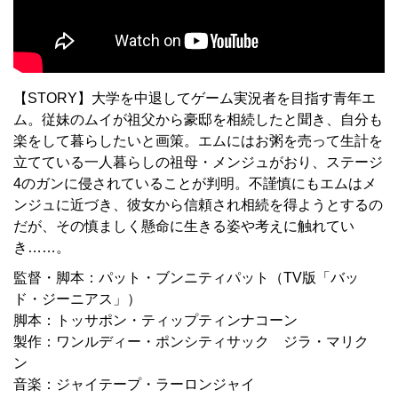
【STORY】大学を中退してゲーム実況者を目指す青年エ
ム。従妹のムイが祖父から豪邸を相続したと聞き、自分も
楽をして暮らしたいと画策。エムにはお粥を売って生計を
立てている一人暮らしの祖母・メンジュがおり、ステージ
4のガンに侵されていることが判明。不謹慎にもエムはメ
ンジュに近づき、彼女から信頼され相続を得ようとするの
だが、その慎ましく懸命に生きる姿や考えに触れてい
き……。
監督・脚本：パット・ブンニティパット（TV版「バッ
ド・ジーニアス」）
脚本：トッサポン・ティップティンナコーン
製作：ワンルディー・ポンシティサック ジラ・マリク
ン
音楽：ジャイテープ・ラーロンジャイ