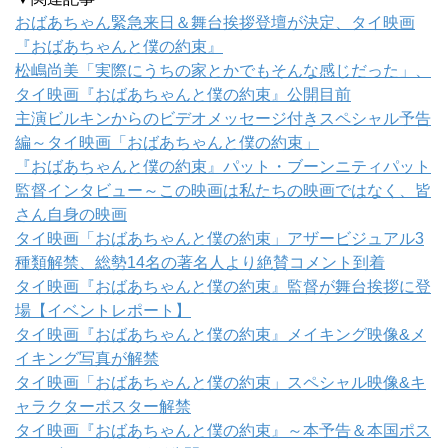
おばあちゃん緊急来日＆舞台挨拶登壇が決定、タイ映画
『おばあちゃんと僕の約束』
松嶋尚美「実際にうちの家とかでもそんな感じだった」、
タイ映画『おばあちゃんと僕の約束』公開目前
主演ビルキンからのビデオメッセージ付きスペシャル予告
編～タイ映画「おばあちゃんと僕の約束」
『おばあちゃんと僕の約束』パット・ブーンニティパット
監督インタビュー～この映画は私たちの映画ではなく、皆
さん自身の映画
タイ映画「おばあちゃんと僕の約束」アザービジュアル3
種類解禁、総勢14名の著名人より絶賛コメント到着
タイ映画『おばあちゃんと僕の約束』監督が舞台挨拶に登
場【イベントレポート】
タイ映画『おばあちゃんと僕の約束』メイキング映像&メ
イキング写真が解禁
タイ映画「おばあちゃんと僕の約束」スペシャル映像&キ
ャラクターポスター解禁
タイ映画『おばあちゃんと僕の約束』～本予告＆本国ポス