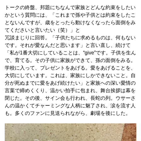
トークの終盤、邦題にちなんで家族とどんな約束をしたい
かという質問には、「これまで孫や子供とは約束をしたこ
とないんですが、歳をとったら動けなくなったら面倒をみ
てくださいと言いたい（笑）」と
冗談まじりに回答。「子供たちに求めるものは、何もない
です。それが愛なんだと思います」と言い直し、続けて
「私が1番大切にしていることは、“give”です。子供を生ん
で、育てる。その子供に家族ができて、孫の面倒をみる。
学校に入って、プレゼントをあげる。愛をあげることを、
大切にしています。これは、家族にしかできないこと。自
分が死ぬまでに愛をあげ続けたい」と家族への深い愛情の
言葉で締めくくり、温かい拍手に包まれ、舞台挨拶は幕を
閉じた。その後、サイン会も行われ、長蛇の列。ウサーさ
んの温かくてチャーミングな人柄に魅了され、涙を流す人
も。多くのファンに見送られながら、劇場を後にした。