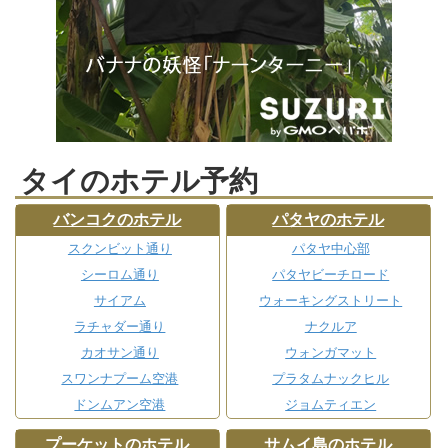
タイのホテル予約
バンコクのホテル
パタヤのホテル
スクンビット通り
パタヤ中心部
シーロム通り
パタヤビーチロード
サイアム
ウォーキングストリート
ラチャダー通り
ナクルア
カオサン通り
ウォンガマット
スワンナプーム空港
プラタムナックヒル
ドンムアン空港
ジョムティエン
プーケットのホテル
サムイ島のホテル