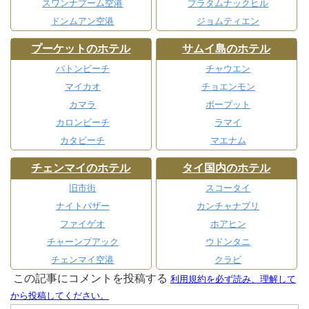
スワンナプーム空港
プラタムナックヒル
ドンムアン空港
ジョムティエン
プーケットのホテル
サムイ島のホテル
パトンビーチ
チャウエン
マイカオ
チョエンモン
カマラ
ボープット
カロンビーチ
ラマイ
カタビーチ
マエナム
チェンマイのホテル
タイ国内のホテル
旧市街
スコータイ
ナイトバザー
カンチャナブリ
ファイゲオ
ホアヒン
チャーンプアック
ウドンタニ
チェンマイ空港
クラビ