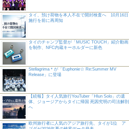
タイ、預け荷物を本人不在で開封検査へ 10月16日
施行を前に再周知
タイのチャンプ監督が「MUSIC TOUCH」紹介動画
を制作、NFC内蔵キーホルダーに新色
Stellagrima＊が「Euphonie☆ Re:Summer MV
Release」に登場
【続報】タイ人気旅行YouTuber「Hlun Solo」の遺
体、ジョージアからタイに帰国 死因究明の司法解剖
へ
欧州旅行者に人気のアジア旅行先、タイが1位 ア
ゴダが2026年夏の検索データ発表