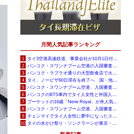
月間人気記事ランキング
タイ3空港高速鉄道、事業会社が10月1日付の契約終了を通知 「現時点での撤退決定ではない」
バンコク・スワンナプーム空港の入国審査に長蛇の列、SNSで「3～4時間待ち」との投稿が拡散
バンコク・ラプラオ通りの大型飲食店で火災、27人死亡・多数負傷
タイ、ノービザ60日滞在を終了へ 国・地域別に30日・15日へ再編
バンコク・スワンナプーム空港、入国審査で2～3時間待ちの時間帯も 審査厳格化と人員不足が影響か
バンコクのBTS車内でタイ人女性と外国人学生グループが口論、騒音めぐる動画が拡散
プーケットの16歳「Nene Royal」が米人気番組で圧巻の演奏、審査員4人全員が「Yes」
バンコク・スワンナプーム空港、入国審査の自動化ゲート拡充へ 2026年9月に第2段階
チェンマイでタイ人女性に夢中になったスウェーデン人男性、全財産を失い捨てられる
タイの水かけ祭り・ソンクラーンが東京・豊洲に、「BUBBLE SONGKRAN FESTIVAL 2026」8月1日から5日間