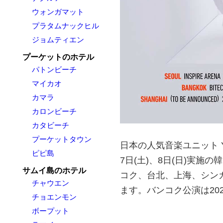
ウォンガマット
プラタムナックヒル
ジョムティエン
プーケットのホテル
パトンビーチ
マイカオ
カマラ
カロンビーチ
カタビーチ
プーケットタウン
日本の人気音楽ユニット Y
ピピ島
7日(土)、8日(日)実
サムイ島のホテル
コク、台北、上海、シン
チャウエン
ます。バンコク公演は2025
チョエンモン
ボープット