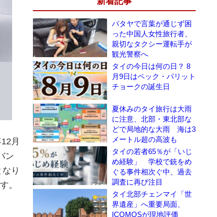
新着記事
パタヤで言葉が通じず困
った中国人女性旅行者、
親切なタクシー運転手が
観光警察へ
タイの今日は何の日？ 8
月9日はペック・パリット
チョークの誕生日
夏休みのタイ旅行は大雨
に注意、北部・東北部な
どで局地的な大雨 海は3
メートル超の高波も
12月
タイの若者65％が「いじ
バン
め経験」 学校で銃をめ
となり
ぐる事件相次ぐ中、過去
調査に再び注目
です。
タイ北部チェンマイ「世
界遺産」へ重要局面、
ICOMOSが現地評価