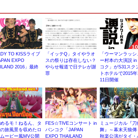
DY TO KISSライブ
「イッテQ」タイやラオ
「ウーマンラッシ
PAN EXPO
スの祭りは存在しない？
ー村本の大演説 in
ILAND 2016」最終
やらせ報道で日テレが謝
コク」がS31スク
罪
トホテルで2015年
11日開催
めるモ！ねるん、タ
FES☆TIVEコンサート in
ミュージカル『刀
の旅風景を収めたロ
バンコク「JAPAN
舞』～幕末天狼傳
ムービー風MV公開
EXPO THAILAND
秋楽公演がタイ・