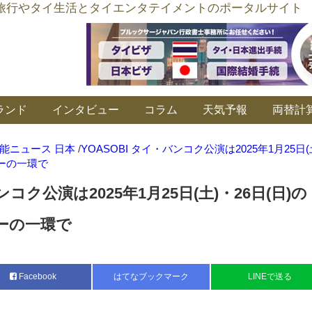
อร์ลิงค์ タイ旅行やタイ生活とタイエンタテイメントのポータルサイト
ランド
インタビュー
コラム
天気予報
両替計
能ニュース 日本
/
YOASOBI タイ・バンコク公演は2025年1月25日(
アーの一環で
ンコク公演は2025年1月25日(土)・26日(日)の
アーの一環で
Facebook
はてなブックマーク
LINEで送る