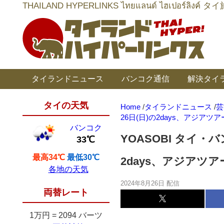
THAILAND HYPERLINKS ไทยแลนด์ ไฮเป
タイランドニュース
バンコク通信
解決タイ
タイの天気
Home
/
タイランドニュース
/
芸
26日(日)の2days、アジアツ
バンコク
YOASOBI タイ・バ
33℃
最高34℃
最低30℃
2days、アジアツ
各地の天気
2024年8月26日 配信
両替レート
1万円
=
2094 バーツ