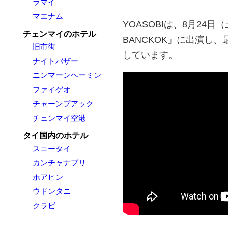
ラマイ
マエナム
YOASOBIは、8月24日
チェンマイのホテル
BANCKOK」に出演し
旧市街
しています。
ナイトバザー
ニンマーンヘーミン
ファイゲオ
チャーンプアック
チェンマイ空港
タイ国内のホテル
スコータイ
カンチャナブリ
ホアヒン
ウドンタニ
クラビ