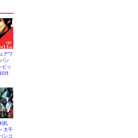
ュアワ
 バン
ンビッ
10月
剣乱
～大千
バンコ