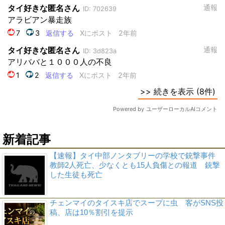
新着記事
【速報】タイ中部ノンタブリーの学校で銃撃事件
教師2人死亡、少なくとも15人負傷との報道 銃撃
した生徒も死亡
チェンマイのタイスキ店でスープに虫 客がSNS投
稿、店は10％割引を提示