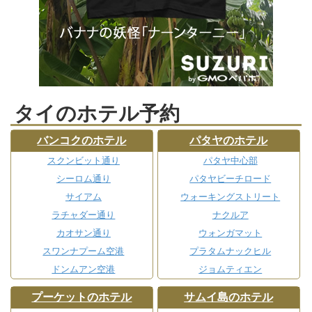
タイのホテル予約
バンコクのホテル
パタヤのホテル
スクンビット通り
パタヤ中心部
シーロム通り
パタヤビーチロード
サイアム
ウォーキングストリート
ラチャダー通り
ナクルア
カオサン通り
ウォンガマット
スワンナプーム空港
プラタムナックヒル
ドンムアン空港
ジョムティエン
プーケットのホテル
サムイ島のホテル