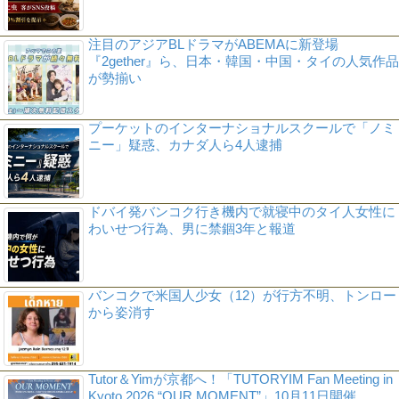
注目のアジアBLドラマがABEMAに新登場
『2gether』ら、日本・韓国・中国・タイの人気作品
が勢揃い
プーケットのインターナショナルスクールで「ノミ
ニー」疑惑、カナダ人ら4人逮捕
ドバイ発バンコク行き機内で就寝中のタイ人女性に
わいせつ行為、男に禁錮3年と報道
バンコクで米国人少女（12）が行方不明、トンロー
から姿消す
Tutor＆Yimが京都へ！「TUTORYIM Fan Meeting in
Kyoto 2026 “OUR MOMENT”」10月11日開催