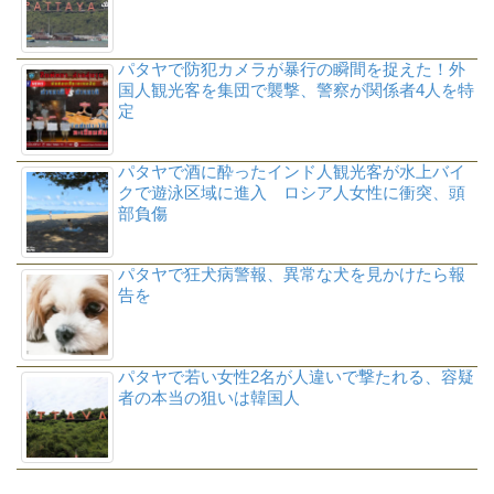
パタヤで防犯カメラが暴行の瞬間を捉えた！外
国人観光客を集団で襲撃、警察が関係者4人を特
定
パタヤで酒に酔ったインド人観光客が水上バイ
クで遊泳区域に進入 ロシア人女性に衝突、頭
部負傷
パタヤで狂犬病警報、異常な犬を見かけたら報
告を
パタヤで若い女性2名が人違いで撃たれる、容疑
者の本当の狙いは韓国人