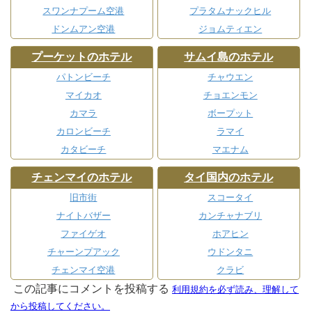
スワンナプーム空港
プラタムナックヒル
ドンムアン空港
ジョムティエン
プーケットのホテル
サムイ島のホテル
パトンビーチ
チャウエン
マイカオ
チョエンモン
カマラ
ボープット
カロンビーチ
ラマイ
カタビーチ
マエナム
チェンマイのホテル
タイ国内のホテル
旧市街
スコータイ
ナイトバザー
カンチャナブリ
ファイゲオ
ホアヒン
チャーンプアック
ウドンタニ
チェンマイ空港
クラビ