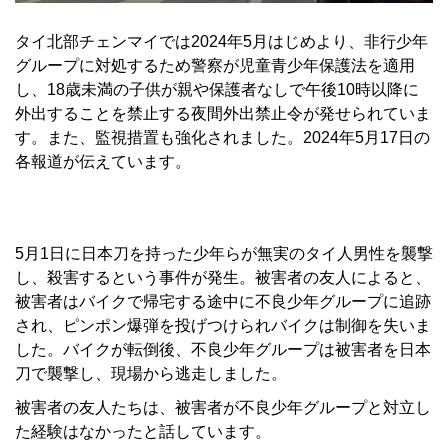
タイ北部チェンマイでは2024年5月はじめより、非行少年
グループに対処するため警察が児童青少年保護法を適用
し、18歳未満の子供が親や保護者なしで午後10時以降に
外出することを禁止する夜間外出禁止令が発せられていま
す。また、監視措置も強化されました。2024年5月17日の
各報道が伝えています。
5月1日に日本刀を持った少年らが無実のタイ人男性を襲撃
し、殺害するという事件が発生。被害者の友人によると、
被害者はバイクで帰宅する途中に不良少年グループに追跡
され、ピンポン爆弾を投げつけられバイクは制御を失いま
した。バイクが転倒後、不良少年グループは被害者を日本
刀で襲撃し、現場から逃走しました。
被害者の友人たちは、被害者が不良少年グループと対立し
た経験はなかったと話しています。