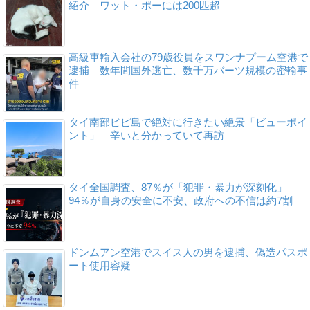
紹介 ワット・ポーには200匹超
高級車輸入会社の79歳役員をスワンナプーム空港で
逮捕 数年間国外逃亡、数千万バーツ規模の密輸事
件
タイ南部ピピ島で絶対に行きたい絶景「ビューポイ
ント」 辛いと分かっていて再訪
タイ全国調査、87％が「犯罪・暴力が深刻化」
94％が自身の安全に不安、政府への不信は約7割
ドンムアン空港でスイス人の男を逮捕、偽造パスポ
ート使用容疑