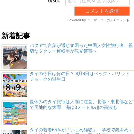
新着記事
パタヤで言葉が通じず困った中国人女性旅行者、親
切なタクシー運転手が観光警察へ
タイの今日は何の日？ 8月9日はペック・パリット
チョークの誕生日
夏休みのタイ旅行は大雨に注意、北部・東北部など
で局地的な大雨 海は3メートル超の高波も
タイの若者65％が「いじめ経験」 学校で銃をめぐ