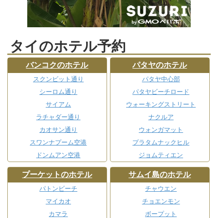
タイのホテル予約
バンコクのホテル
パタヤのホテル
スクンビット通り
パタヤ中心部
シーロム通り
パタヤビーチロード
サイアム
ウォーキングストリート
ラチャダー通り
ナクルア
カオサン通り
ウォンガマット
スワンナプーム空港
プラタムナックヒル
ドンムアン空港
ジョムティエン
プーケットのホテル
サムイ島のホテル
パトンビーチ
チャウエン
マイカオ
チョエンモン
カマラ
ボープット