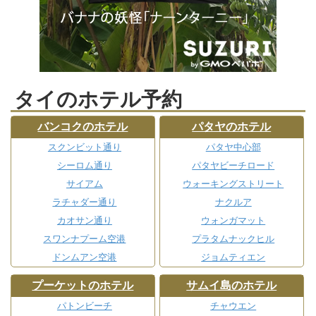
タイのホテル予約
バンコクのホテル
パタヤのホテル
スクンビット通り
パタヤ中心部
シーロム通り
パタヤビーチロード
サイアム
ウォーキングストリート
ラチャダー通り
ナクルア
カオサン通り
ウォンガマット
スワンナプーム空港
プラタムナックヒル
ドンムアン空港
ジョムティエン
プーケットのホテル
サムイ島のホテル
パトンビーチ
チャウエン