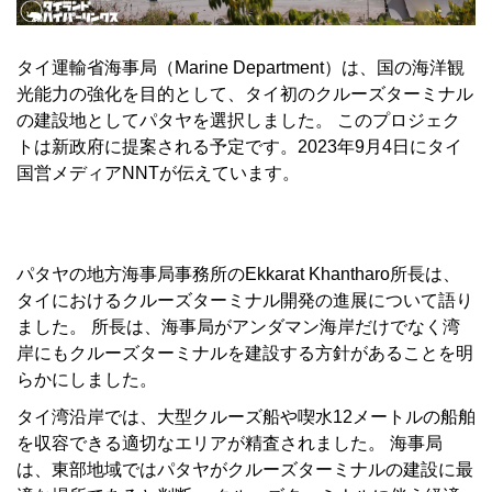
タイ運輸省海事局（Marine Department）は、国の海洋観
光能力の強化を目的として、タイ初のクルーズターミナル
の建設地としてパタヤを選択しました。 このプロジェク
トは新政府に提案される予定です。2023年9月4日にタイ
国営メディアNNTが伝えています。
パタヤの地方海事局事務所のEkkarat Khantharo所長は、
タイにおけるクルーズターミナル開発の進展について語り
ました。 所長は、海事局がアンダマン海岸だけでなく湾
岸にもクルーズターミナルを建設する方針があることを明
らかにしました。
タイ湾沿岸では、大型クルーズ船や喫水12メートルの船舶
を収容できる適切なエリアが精査されました。 海事局
は、東部地域ではパタヤがクルーズターミナルの建設に最