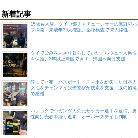
新着記事
15歳も入店、タイ中部チャチューンサオの無許可パ
ブ摘発 未成年39人確認、薬物検査で32人陽性
タイでごみをあさり暮らしていたノルウェー人男性
を保護、3年以上帰国できず 帰国へ向け支援
酔って財布・パスポート・スマホを紛失した日本人
女性をチェンマイ観光警察が捜索を支援、涙の抱擁
で感謝
バンコクでウガンダ人の元サッカー選手を逮捕、男
性向け売春を繰り返す オーバーステイも判明