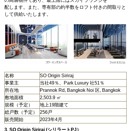
の高層物件であり、最上階にはスカイラウンジを
配します。また、専有部の約半数をロフト付きの間取りと
して供給いたします。
名称
SO Origin Siriraj
事業主
当社49％、Park Luxury 社51％
所在地
Prannok Rd, Bangkok Noi 区, Bangkok
敷地面積
2,503.9 ㎡
規模（予定）
地上19階建て
総戸数（予定）
256戸
販売開始
2023年4月
3.
SO Origin Siriraj (シリラートPJ）