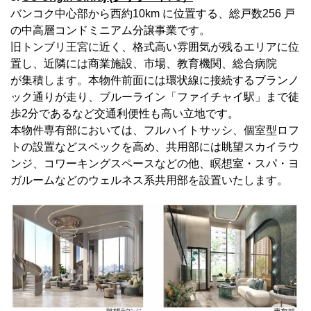
バンコク中心部から西約10km に位置する、総戸数256 戸
の中高層コンドミニアム分譲事業です。
旧トンブリ王宮に近く、格式高い雰囲気が残るエリアに位
置し、近隣には商業施設、市場、教育機関、総合病院
が集積します。本物件前面には環状線に接続するブランノ
ック通りが走り、ブルーライン「ファイチャイ駅」まで徒
歩2分であるなど交通利便性も高い立地です。
本物件専有部においては、フルハイトサッシ、個室型ロフ
トの設置などスペックを高め、共用部には眺望スカイラウ
ンジ、コワーキングスペースなどの他、瞑想室・スパ・ヨ
ガルームなどのウェルネス系共用部を設置いたします。