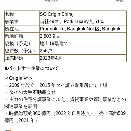
名称
SO Origin Siriraj
事業主
当社49％、Park Luxury 社51％
所在地
Prannok Rd, Bangkok Noi 区, Bangkok
敷地面積
2,503.9 ㎡
規模（予定）
地上19階建て
総戸数（予定）
256戸
販売開始
2023年4月
■パートナー企業について
＜Origin 社＞
・2009 年設立、2015 年タイ証券取引所にて上場
・タイの大手不動産会社
・主力の住宅分譲事業に加え、賃貸事業や管理事業などの
関連事業を展開
・時価総額約860 億円（2022 年8 月時点）、売上高約509
億円（2021 年）