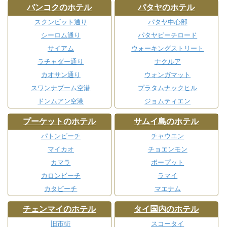
バンコクのホテル
パタヤのホテル
スクンビット通り
パタヤ中心部
シーロム通り
パタヤビーチロード
サイアム
ウォーキングストリート
ラチャダー通り
ナクルア
カオサン通り
ウォンガマット
スワンナプーム空港
プラタムナックヒル
ドンムアン空港
ジョムティエン
プーケットのホテル
サムイ島のホテル
パトンビーチ
チャウエン
マイカオ
チョエンモン
カマラ
ボープット
カロンビーチ
ラマイ
カタビーチ
マエナム
チェンマイのホテル
タイ国内のホテル
旧市街
スコータイ