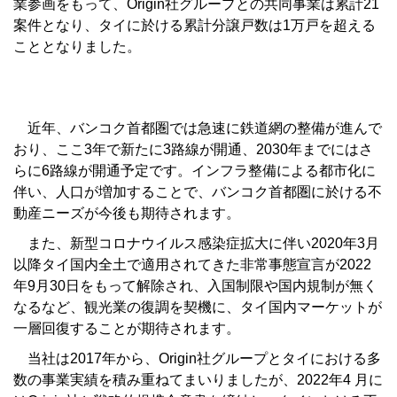
業参画をもって、Origin社グループとの共同事業は累計21
案件となり、タイに於ける累計分譲戸数は1万戸を超える
こととなりました。
近年、バンコク首都圏では急速に鉄道網の整備が進んで
おり、ここ3年で新たに3路線が開通、2030年までにはさ
らに6路線が開通予定です。インフラ整備による都市化に
伴い、人口が増加することで、バンコク首都圏に於ける不
動産ニーズが今後も期待されます。
また、新型コロナウイルス感染症拡大に伴い2020年3月
以降タイ国内全土で適用されてきた非常事態宣言が2022
年9月30日をもって解除され、入国制限や国内規制が無く
なるなど、観光業の復調を契機に、タイ国内マーケットが
一層回復することが期待されます。
当社は2017年から、Origin社グループとタイにおける多
数の事業実績を積み重ねてまいりましたが、2022年4 月に