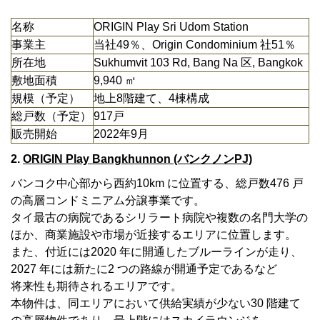
名称
ORIGIN Play Sri Udom Station
事業主
当社49％、Origin Condominium 社51％
所在地
Sukhumvit 103 Rd, Bang Na 区, Bangkok
敷地面積
9,940 ㎡
規模（予定）
地上8階建て、4棟構成
総戸数（予定）
917戸
販売開始
2022年9月
2.
ORIGIN Play Bangkhunnon (バンクノンPJ)
バンコク中心部から西約10km に位置する、総戸数476 戸
の高層コンドミニアム分譲事業です。
タイ最古の病院であるシリラート病院や複数の名門大学の
ほか、商業施設や市場が近接するエリアに位置します。
また、付近には2020 年に開通したブルーラインが走り、
2027 年には新たに2 つの路線が開通予定であるなど
将来性も期待されるエリアです。
本物件は、同エリアにおいて供給実績が少ない30 階建て