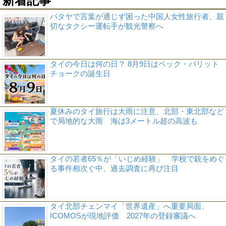
新着記事
パタヤで言葉が通じず困った中国人女性旅行者、親
切なタクシー運転手が観光警察へ
タイの今日は何の日？ 8月9日はペック・パリット
チョークの誕生日
夏休みのタイ旅行は大雨に注意、北部・東北部など
で局地的な大雨 海は3メートル超の高波も
タイの若者65％が「いじめ経験」 学校で銃をめぐ
る事件相次ぐ中、過去調査に再び注目
タイ北部チェンマイ「世界遺産」へ重要局面、
ICOMOSが現地評価 2027年の登録審議へ