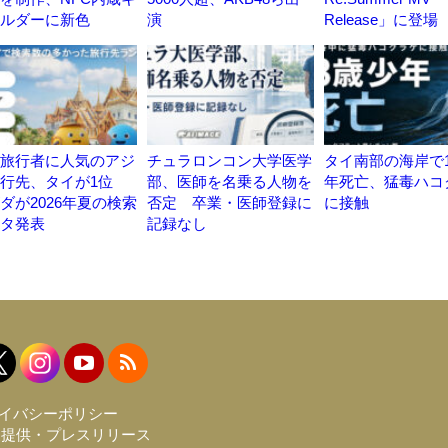
ルダーに新色
演
Release」に登場
旅行者に人気のアジ
チュラロンコン大学医学
タイ南部の海岸で
旅行先、タイが1位
部、医師を名乗る人物を
年死亡、猛毒ハコ
ダが2026年夏の検索
否定 卒業・医師登録に
に接触
タ発表
記録なし
イバシーポリシー
報提供・プレスリリース