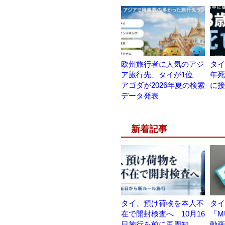
欧州旅行者に人気のアジ
タイ
ア旅行先、タイが1位
年死
アゴダが2026年夏の検索
に接
データ発表
新着記事
タイ、預け荷物を本人不
タイ
在で開封検査へ 10月16
「M
日施行を前に再周知
動画