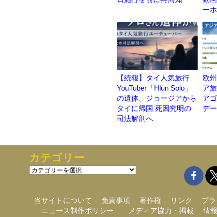
ーホ
【続報】タイ人気旅行
欧州
YouTuber「Hlun Solo」
ア
の遺体、ジョージアから
アゴ
タイに帰国 死因究明の
デー
司法解剖へ
カテゴリー
カ
テ
ゴ
リ
当サイトについて
免責事項
著作権
リンク
プラ
ー
ニュース制作ポリシー
メディア協力・掲載
情