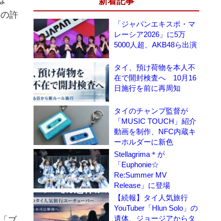
新着記事
供の許
「ジャパンエキスポ・マ
レーシア2026」に5万
5000人超、AKB48ら出演
タイ、預け荷物を本人不
在で開封検査へ 10月16
日施行を前に再周知
タイのチャンプ監督が
「MUSIC TOUCH」紹介
動画を制作、NFC内蔵キ
ーホルダーに新色
Stellagrima＊が
「Euphonie☆
Re:Summer MV
Release」に登場
【続報】タイ人気旅行
YouTuber「Hlun Solo」の
遺体、ジョージアからタ
「ブ