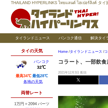
THAILAND HYPERLINKS ไทยแลนด์ ไฮเป
タイランドニュース
バンコク通信
解決タイ
タイの天気
Home
/
タイランドニュース
/
コ
コラート、一部飲食
バンコク
32℃
2021年12月3日 配信
最高34℃
最低28℃
各地の天気
両替レート
1万円
=
2094 バーツ