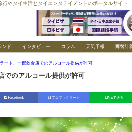
อร์ลิงค์ タイ旅行やタイ生活とタイエンタテイメントのポータルサイト
ランド
インタビュー
コラム
天気予報
両替計
ラート、一部飲食店でのアルコール提供が許可
店でのアルコール提供が許可
Facebook
はてなブックマーク
LINEで送る