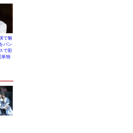
演で魅
をバン
スで彩
初単独