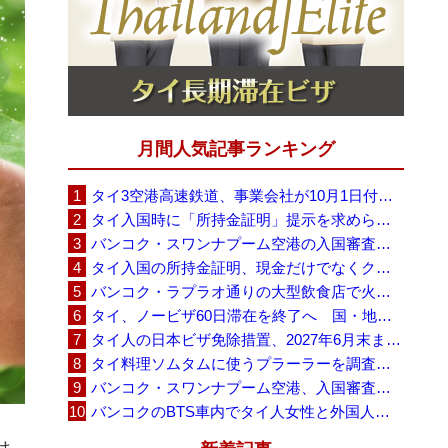
月間人気記事ランキング
タイ3空港高速鉄道、事業会社が10月1日付の契約終了を通知 「現時点での撤退決定ではない」
タイ入国時に「所持金証明」提示を求められる場合も、タイ政府観光庁が外国人旅行者に再周知
バンコク・スワンナプーム空港の入国審査に長蛇の列、SNSで「3～4時間待ち」との投稿が拡散
タイ入国の所持金証明、現金だけでなくクレジットカードや銀行明細も提示可能
バンコク・ラプラオ通りの大型飲食店で火災、27人死亡・多数負傷
タイ、ノービザ60日滞在を終了へ 国・地域別に30日・15日へ再編
タイ人の日本ビザ免除措置、2027年6月末まで延長 不安広がる中でひとまず安堵
タイ料理ソムタムに使うプラーラーを調査へ、大学新入生4,233人が肝吸虫感染
バンコク・スワンナプーム空港、入国審査で2～3時間待ちの時間帯も 審査厳格化と人員不足が影響か
バンコクのBTS車内でタイ人女性と外国人学生グループが口論、騒音めぐる動画が拡散
は