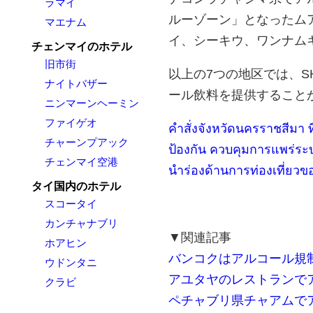
ラマイ
ルーゾーン」となったム
マエナム
イ、シーキウ、ワンナム
チェンマイのホテル
旧市街
以上の7つの地区では、S
ナイトバザー
ール飲料を提供すること
ニンマーンヘーミン
ファイゲオ
คำสั่งจังหวัดนครราชสีมา ท
チャーンプアック
ป้องกัน ควบคุมการแพร่ระบ
チェンマイ空港
นำร่องด้านการท่องเที่ยว
タイ国内のホテル
スコータイ
カンチャナブリ
▼関連記事
ホアヒン
バンコクはアルコール規制
ウドンタニ
アユタヤのレストランで
クラビ
ペチャブリ県チャアムで