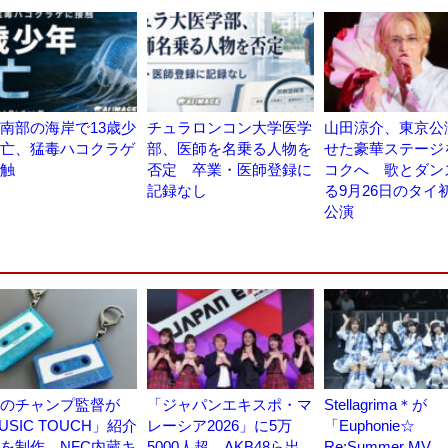
南部の海岸で13歳少
チュラロンコン大学医学
山田涼介、東京公
亡、猛毒ハコクラゲ
部、医師を名乗る人物を
せた豪華ステージ
触
否定 卒業・医師登録に
コクへ 歌とダン
記録なし
る9月26日のタイ
公演
のチャンプ監督が
「ジャパンエキスポ・マ
Stellagrima＊が
USIC TOUCH」紹介
レーシア2026」に5万
「Euphonie☆
を制作、NFC内蔵キ
5000人超、AKB48ら出
Re:Summer MV