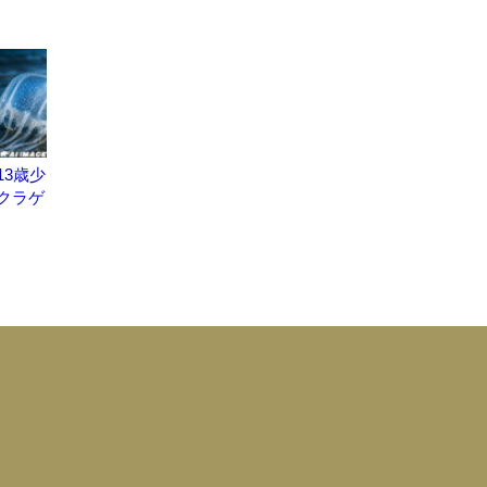
13歳少
クラゲ