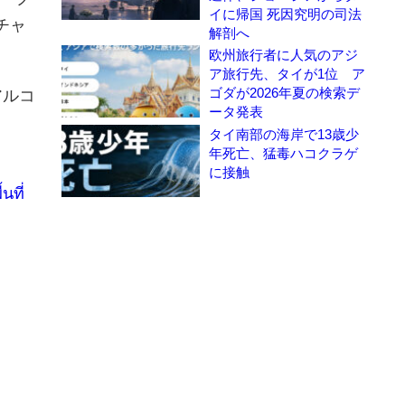
イに帰国 死因究明の司法
チャ
解剖へ
欧州旅行者に人気のアジ
ア旅行先、タイが1位 ア
ゴダが2026年夏の検索デ
アルコ
ータ発表
タイ南部の海岸で13歳少
年死亡、猛毒ハコクラゲ
に接触
นที่