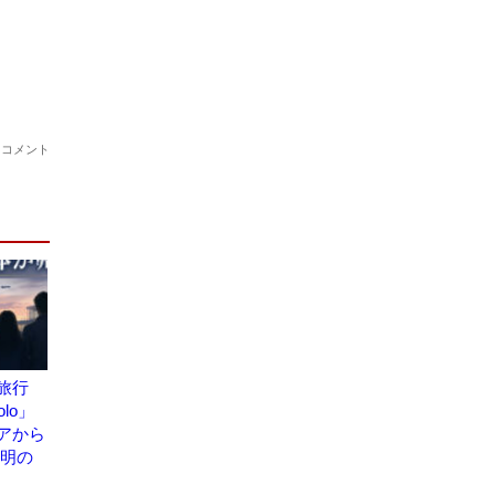
旅行
olo」
アから
究明の