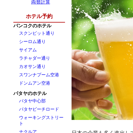
両替計算
ホテル予約
バンコクのホテル
スクンビット通り
シーロム通り
サイアム
ラチャダー通り
カオサン通り
スワンナプーム空港
ドンムアン空港
パタヤのホテル
パタヤ中心部
パタヤビーチロード
ウォーキングストリー
ト
ナクルア
日本の企業も多く進出し