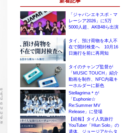
新着記事
「ジャパンエキスポ・マ
レーシア2026」に5万
5000人超、AKB48ら出演
タイ、預け荷物を本人不
在で開封検査へ 10月16
日施行を前に再周知
タイのチャンプ監督が
「MUSIC TOUCH」紹介
動画を制作、NFC内蔵キ
ーホルダーに新色
Stellagrima＊が
「Euphonie☆
Re:Summer MV
Release」に登場
【続報】タイ人気旅行
YouTuber「Hlun Solo」の
遺体、ジョージアからタ