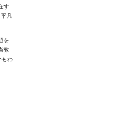
在す
る平凡
題を
当教
かもわ