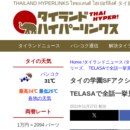
THAILAND HYPERLINKS ไทยแลนด์ ไฮเป
タイランドニュース
バンコク通信
解決タイ
タイの天気
Home
/
タイランドニュース
/
タ
リーズ、 TELASAで全話一挙
バンコク
タイの学園SFアクシ
31℃
最高34℃
最低26℃
TELASAで全話一
各地の天気
2021年11月27日 配信
両替レート
1万円
=
2094 バーツ