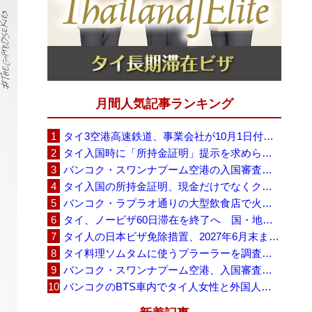
月間人気記事ランキング
タイ3空港高速鉄道、事業会社が10月1日付の契約終了を通知 「現時点での撤退決定ではない」
タイ入国時に「所持金証明」提示を求められる場合も、タイ政府観光庁が外国人旅行者に再周知
バンコク・スワンナプーム空港の入国審査に長蛇の列、SNSで「3～4時間待ち」との投稿が拡散
タイ入国の所持金証明、現金だけでなくクレジットカードや銀行明細も提示可能
バンコク・ラプラオ通りの大型飲食店で火災、27人死亡・多数負傷
タイ、ノービザ60日滞在を終了へ 国・地域別に30日・15日へ再編
タイ人の日本ビザ免除措置、2027年6月末まで延長 不安広がる中でひとまず安堵
タイ料理ソムタムに使うプラーラーを調査へ、大学新入生4,233人が肝吸虫感染
バンコク・スワンナプーム空港、入国審査で2～3時間待ちの時間帯も 審査厳格化と人員不足が影響か
バンコクのBTS車内でタイ人女性と外国人学生グループが口論、騒音めぐる動画が拡散