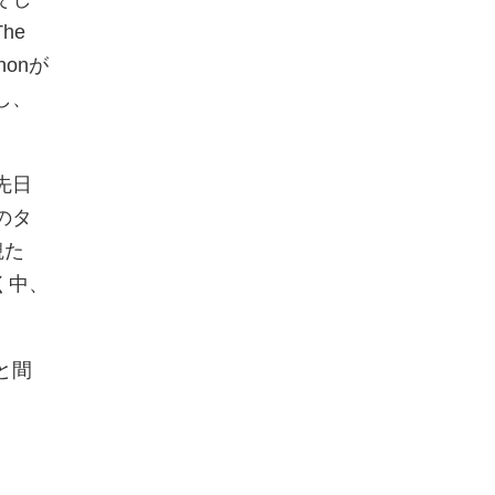
he
nonが
し、
先日
めのタ
観た
く中、
と間