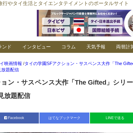
อร์ลิงค์ タイ旅行やタイ生活とタイエンタテイメントのポータルサイト
ランド
インタビュー
コラム
天気予報
両替計
イ映画情報
/
タイの学園SFアクション・サスペンス大作「The Gifte
見放題配信
ョン・サスペンス大作「The Gifted」シリ
挙見放題配信
Facebook
はてなブックマーク
LINEで送る