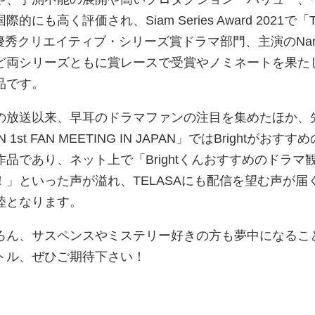
も高く評価され、Siam Series Award 2021で「T
ion」が最優秀クリエイティブ・シリーズ賞ドラマ部門、主演のNa
ど両シリーズともに賞レースで受賞やノミネートを果た
品です。
の放送以来、早耳のドラマファンの注目を集めたほか、
1st FAN MEETING IN JAPAN」ではBrightがおすす
品であり、ネット上で「Brightくんおすすめのドラマ
」といった声が溢れ、TELASAにも配信を望む声が届
陸となります。
ろん、サスペンスやミステリー好きの方も夢中になるこ
トル、ぜひご期待下さい！