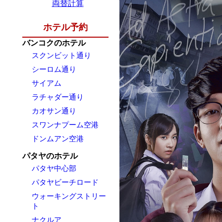
両替計算
ホテル予約
バンコクのホテル
スクンビット通り
シーロム通り
サイアム
ラチャダー通り
カオサン通り
スワンナプーム空港
ドンムアン空港
パタヤのホテル
パタヤ中心部
パタヤビーチロード
ウォーキングストリー
ト
ナクルア