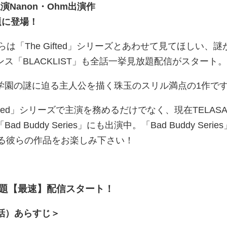
s」主演Nanon・Ohm出演作
放題に登場！
らは「The Gifted」シリーズとあわせて見てほしい、謎
ス「BLACKLIST」も全話一挙見放題配信がスタート。
学園の謎に迫る主人公を描く珠玉のスリル満点の1作で
Gifted」シリーズで主演を務めるだけでなく、現在TELAS
Buddy Series」にも出演中。「Bad Buddy Serie
光る彼らの作品をお楽しみ下さい！
放題【最速】配信スタート！
13話）あらすじ＞