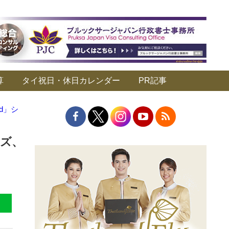
算
タイ祝日・休日カレンダー
PR記事
d」シ
ーズ、