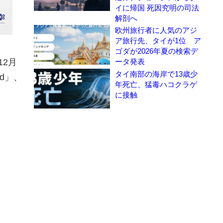
イに帰国 死因究明の司法
解剖へ
欧州旅行者に人気のアジ
ア旅行先、タイが1位 ア
ゴダが2026年夏の検索デ
ータ発表
12月
タイ南部の海岸で13歳少
d」、
年死亡、猛毒ハコクラゲ
に接触