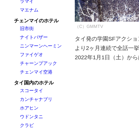
ラマイ
マエナム
チェンマイのホテル
（C）GMMTV
旧市街
ナイトバザー
タイ発の学園SFアクション・
ニンマーンヘーミン
より2ヶ月連続で全話一挙見
ファイゲオ
2022年1月1日（土）からは「
チャーンプアック
チェンマイ空港
タイ国内のホテル
スコータイ
カンチャナブリ
ホアヒン
ウドンタニ
クラビ