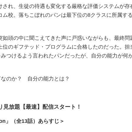
けされ、生徒の待遇も変化する厳格な評価システムが存
コム校。落ちこぼれのパンは最下位の8クラスに所属す
突如頭の中に聞こえてきた声に戸惑いながらも、最終問
上位のギフテッド・プログラムに合格したのだった。担
”をみつけるよう言われたパンだったが、自分の能力が何
は何なのか？ 自分の能力とは？
）より見放題【最速】配信スタート！
duation」（全13話）あらすじ＞