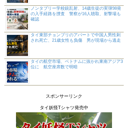
ノンタブリー学校銃乱射、14歳生徒の実弾98発
の入手経路を捜査 警察が16人聴取、射撃場も
確認
タイ東部チョンブリのアパートで中国人男性刺
され死亡、21歳女性も負傷 男が現場から逃走
タイの航空市場、ベトナムに抜かれ東南アジア3
位に 航空座席数で明暗
スポンサーリンク
タイ妖怪Tシャツ発売中