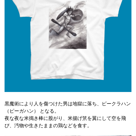
黒魔術により人を傷つけた男は地獄に落ち、ピークラハン
（ピーガハン） となる。
夜な夜な米搗き棒に股がり、米揚げ笊を翼にして空を飛
び、汚物や生きたままの鶏などを食す。