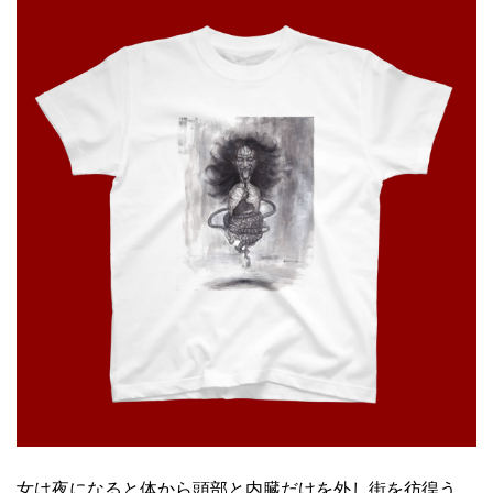
女は夜になると体から頭部と内臓だけを外し街を彷徨う。