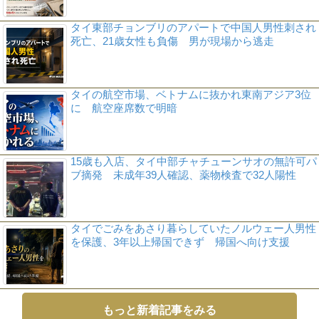
タイ東部チョンブリのアパートで中国人男性刺され
死亡、21歳女性も負傷 男が現場から逃走
タイの航空市場、ベトナムに抜かれ東南アジア3位
に 航空座席数で明暗
15歳も入店、タイ中部チャチューンサオの無許可パ
ブ摘発 未成年39人確認、薬物検査で32人陽性
タイでごみをあさり暮らしていたノルウェー人男性
を保護、3年以上帰国できず 帰国へ向け支援
もっと新着記事をみる