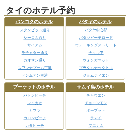
タイのホテル予約
バンコクのホテル
パタヤのホテル
スクンビット通り
パタヤ中心部
シーロム通り
パタヤビーチロード
サイアム
ウォーキングストリート
ラチャダー通り
ナクルア
カオサン通り
ウォンガマット
スワンナプーム空港
プラタムナックヒル
ドンムアン空港
ジョムティエン
プーケットのホテル
サムイ島のホテル
パトンビーチ
チャウエン
マイカオ
チョエンモン
カマラ
ボープット
カロンビーチ
ラマイ
カタビーチ
マエナム