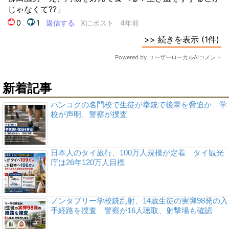
新着記事
バンコクの名門校で生徒が拳銃で後輩を脅迫か 学
校が声明、警察が捜査
日本人のタイ旅行、100万人規模が定着 タイ観光
庁は26年120万人目標
ノンタブリー学校銃乱射、14歳生徒の実弾98発の入
手経路を捜査 警察が16人聴取、射撃場も確認