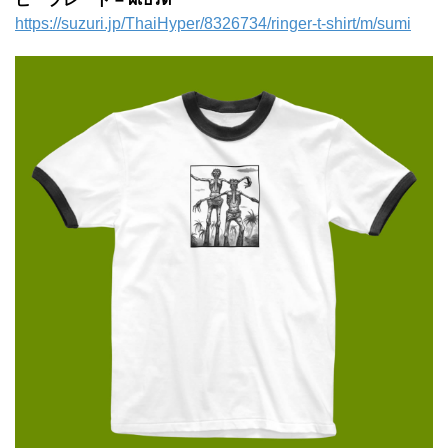
https://suzuri.jp/ThaiHyper/8326734/ringer-t-shirt/m/sumi