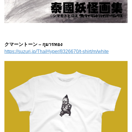
クマーントーン – กุมารทอง
https://suzuri.jp/ThaiHyper/8326670/t-shirt/m/white