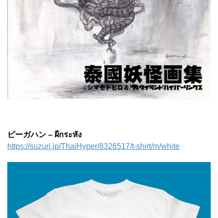
ピーガハン – ผีกระหัง
https://suzuri.jp/ThaiHyper/8326517/t-shirt/m/white