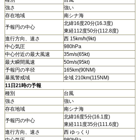
強さ
強い
存在地域
南シナ海
北緯16度20分(16.3度)
予報円の中心
東経112度50分(112.8度)
進行方向、速さ
西 15km/h(9kt)
中心気圧
980hPa
中心付近の最大風速
35m/s(65kt)
最大瞬間風速
50m/s(95kt)
予報円の半径
165km(90NM)
暴風警戒域
全域 210km(115NM)
11日21時の予報
種別
台風
強さ
強い
存在地域
南シナ海
北緯16度5分(16.1度)
予報円の中心
東経111度35分(111.6度)
進行方向、速さ
西 ゆっくり
中心気圧
980hPa