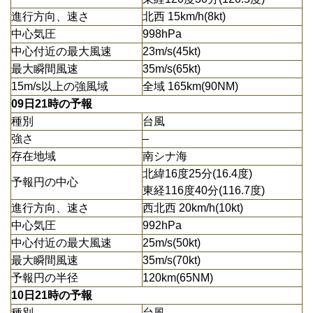
進行方向、速さ
北西 15km/h(8kt)
中心気圧
998hPa
中心付近の最大風速
23m/s(45kt)
最大瞬間風速
35m/s(65kt)
15m/s以上の強風域
全域 165km(90NM)
09日21時の予報
種別
台風
強さ
–
存在地域
南シナ海
北緯16度25分(16.4度)
予報円の中心
東経116度40分(116.7度)
進行方向、速さ
西北西 20km/h(10kt)
中心気圧
992hPa
中心付近の最大風速
25m/s(50kt)
最大瞬間風速
35m/s(70kt)
予報円の半径
120km(65NM)
10日21時の予報
種別
台風