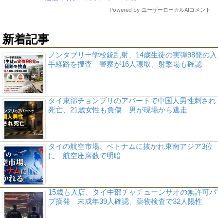
新着記事
ノンタブリー学校銃乱射、14歳生徒の実弾98発の入
手経路を捜査 警察が16人聴取、射撃場も確認
タイ東部チョンブリのアパートで中国人男性刺され
死亡、21歳女性も負傷 男が現場から逃走
タイの航空市場、ベトナムに抜かれ東南アジア3位
に 航空座席数で明暗
15歳も入店、タイ中部チャチューンサオの無許可パ
ブ摘発 未成年39人確認、薬物検査で32人陽性