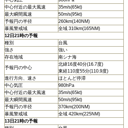
中心付近の最大風速
35m/s(65kt)
最大瞬間風速
50m/s(95kt)
予報円の半径
260km(140NM)
暴風警戒域
全域 310km(165NM)
12日21時の予報
種別
台風
強さ
強い
存在地域
南シナ海
北緯16度40分(16.7度)
予報円の中心
東経110度55分(110.9度)
進行方向、速さ
ほとんど停滞
中心気圧
980hPa
中心付近の最大風速
35m/s(65kt)
最大瞬間風速
50m/s(95kt)
予報円の半径
370km(200NM)
暴風警戒域
全域 420km(225NM)
13日21時の予報