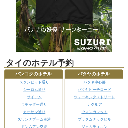
タイのホテル予約
バンコクのホテル
パタヤのホテル
スクンビット通り
パタヤ中心部
シーロム通り
パタヤビーチロード
サイアム
ウォーキングストリート
ラチャダー通り
ナクルア
カオサン通り
ウォンガマット
スワンナプーム空港
プラタムナックヒル
ドンムアン空港
ジョムティエン