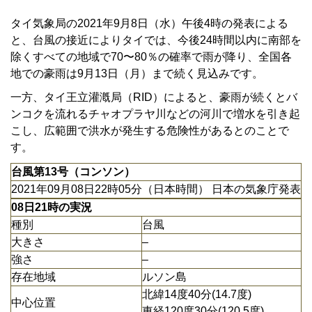
タイ気象局の2021年9月8日（水）午後4時の発表による
と、台風の接近によりタイでは、今後24時間以内に南部を
除くすべての地域で70〜80％の確率で雨が降り、全国各
地での豪雨は9月13日（月）まで続く見込みです。
一方、タイ王立灌漑局（RID）によると、豪雨が続くとバ
ンコクを流れるチャオプラヤ川などの河川で増水を引き起
こし、広範囲で洪水が発生する危険性があるとのことで
す。
台風第13号（コンソン）
2021年09月08日22時05分（日本時間） 日本の気象庁発表
08日21時の実況
種別
台風
大きさ
–
強さ
–
存在地域
ルソン島
北緯14度40分(14.7度)
中心位置
東経120度30分(120.5度)