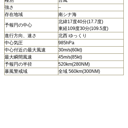
種別
台風
強さ
–
存在地域
南シナ海
北緯17度40分(17.7度)
予報円の中心
東経109度30分(109.5度)
進行方向、速さ
北西 ゆっくり
中心気圧
985hPa
中心付近の最大風速
30m/s(60kt)
最大瞬間風速
45m/s(85kt)
予報円の半径
520km(280NM)
暴風警戒域
全域 560km(300NM)