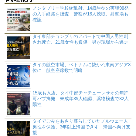
ノンタブリー学校銃乱射、14歳生徒の実弾98発
の入手経路を捜査 警察が16人聴取、射撃場も
確認
タイ東部チョンブリのアパートで中国人男性刺
され死亡、21歳女性も負傷 男が現場から逃走
タイの航空市場、ベトナムに抜かれ東南アジア3
位に 航空座席数で明暗
15歳も入店、タイ中部チャチューンサオの無許
可パブ摘発 未成年39人確認、薬物検査で32人
陽性
タイでごみをあさり暮らしていたノルウェー人
男性を保護、3年以上帰国できず 帰国へ向け支
援