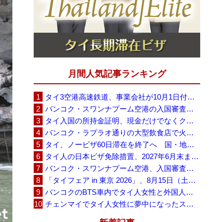
月間人気記事ランキング
タイ3空港高速鉄道、事業会社が10月1日付の契約終了を通知 「現時点での撤退決定ではない」
バンコク・スワンナプーム空港の入国審査に長蛇の列、SNSで「3～4時間待ち」との投稿が拡散
タイ入国の所持金証明、現金だけでなくクレジットカードや銀行明細も提示可能
バンコク・ラプラオ通りの大型飲食店で火災、27人死亡・多数負傷
タイ、ノービザ60日滞在を終了へ 国・地域別に30日・15日へ再編
タイ人の日本ビザ免除措置、2027年6月末まで延長 不安広がる中でひとまず安堵
バンコク・スワンナプーム空港、入国審査で2～3時間待ちの時間帯も 審査厳格化と人員不足が影響か
「タイフェア in 東京 2026」、8月15日（土）・16日（日）に代々木公園で開催
バンコクのBTS車内でタイ人女性と外国人学生グループが口論、騒音めぐる動画が拡散
チェンマイでタイ人女性に夢中になったスウェーデン人男性、全財産を失い捨てられる