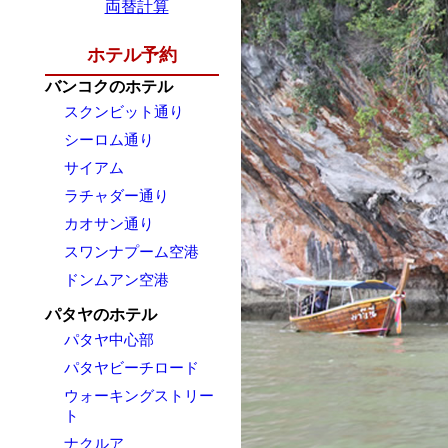
両替計算
ホテル予約
バンコクのホテル
スクンビット通り
シーロム通り
サイアム
ラチャダー通り
カオサン通り
スワンナプーム空港
ドンムアン空港
パタヤのホテル
パタヤ中心部
パタヤビーチロード
ウォーキングストリー
ト
ナクルア