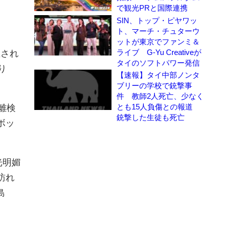
で観光PRと国際連携
SIN、トップ・ピヤワッ
ト、マーチ・チュターウ
ットが東京でファンミ＆
ライブ G-Yu Creativeが
催され
タイのソフトパワー発信
り
【速報】タイ中部ノンタ
ブリーの学校で銃撃事
件 教師2人死亡、少なく
とも15人負傷との報道
離検
銃撃した生徒も死亡
ボッ
光明媚
訪れ
島