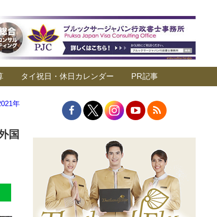
算
タイ祝日・休日カレンダー
PR記事
21年
外国