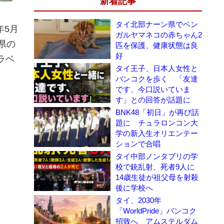
新着記事
タイ北部ナーン県でベン
年5月
ガルヤマネコの赤ちゃん2
県の
匹を保護、健康状態は良
好
ラベ
タイ王子、日本人女性と
バンコクを歩く 「友達
です、今口説いていま
す」との回答が話題に
BNK48「初日」が再び話
題に チュラロンコン大
学の新入生オリエンテー
ションで合唱
タイ中部ノンタブリの学
校で銃乱射、死者9人に
14歳生徒が祖父母を射殺
後に学校へ
タイ、2030年
「WorldPride」バンコク
招致へ アムステルダム