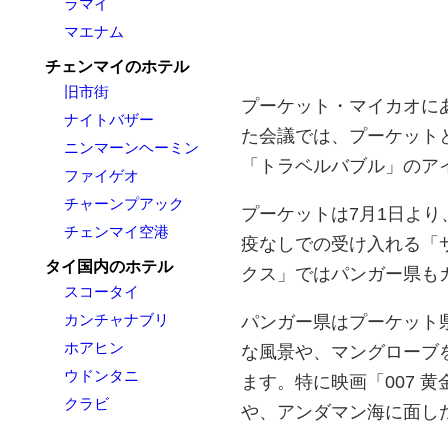
ラマイ
マエナム
チェンマイのホテル
旧市街
プーケット・マイカオに
ナイトバザー
た会議では、プーケット
ニンマーンヘーミン
「トラベルバブル」のア
ファイゲオ
チャーンプアック
プーケットは7月1日よ
チェンマイ空港
疫なしでの受け入れる「
タイ国内のホテル
クス」ではパンガー県も
スコータイ
カンチャナブリ
パンガー県はプーケット
ホアヒン
な風景や、マングローブ
ウドンタニ
ます。特に映画「007 
クラビ
や、アンダマン海に面し