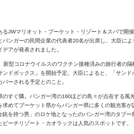
あるJWマリオット・プーケット・リゾート＆スパで開
とパンガーの民間企業の代表者20名が出席し、大臣によ
イデアが発表されました。
り、新型コロナウイルスのワクチン接種済みの旅行者の隔
サンドボックス」を開始予定。大臣によると、「サンド
カバーされる予定とのこと。
県のすぐ隣。パンガー湾の160ほどの島々が点在する風
を求めてプーケット県からパンガー県に多くの観光客が
黄金銃を持つ男」のロケ地となったのパンガー湾のタブー
たビーチリゾート・カオラックは人気のスポットです。