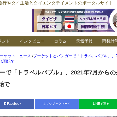
อร์ลิงค์ タイ旅行やタイ生活とタイエンタテイメントのポータルサイト
ランド
インタビュー
コラム
天気予報
両替計
ーケットニュース
/
プーケットとパンガーで「トラベルバブル」、20
れ開始で
ーで「トラベルバブル」、2021年7月からの
始で
Facebook
はてなブックマーク
LINEで送る