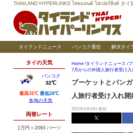
THAILAND HYPERLINKS ไทยแลนด์ ไฮเป
タイランドニュース
バンコク通信
解決タイ
タイの天気
Home
/
タイランドニュース
/
プ
7月からの外国人旅行者受け入
バンコク
プーケットとパンガ
32℃
最高35℃
最低28℃
人旅行者受け入れ開
各地の天気
2021年5月24日 配信
両替レート
1万円
=
2093 バーツ