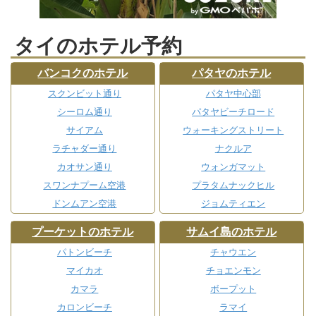
タイのホテル予約
バンコクのホテル
パタヤのホテル
スクンビット通り
パタヤ中心部
シーロム通り
パタヤビーチロード
サイアム
ウォーキングストリート
ラチャダー通り
ナクルア
カオサン通り
ウォンガマット
スワンナプーム空港
プラタムナックヒル
ドンムアン空港
ジョムティエン
プーケットのホテル
サムイ島のホテル
パトンビーチ
チャウエン
マイカオ
チョエンモン
カマラ
ボープット
カロンビーチ
ラマイ