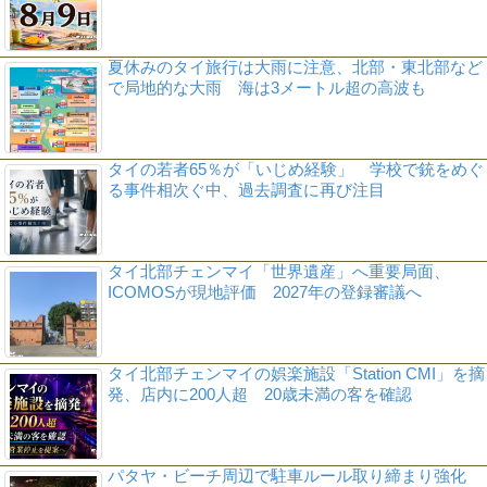
夏休みのタイ旅行は大雨に注意、北部・東北部など
で局地的な大雨 海は3メートル超の高波も
タイの若者65％が「いじめ経験」 学校で銃をめぐ
る事件相次ぐ中、過去調査に再び注目
タイ北部チェンマイ「世界遺産」へ重要局面、
ICOMOSが現地評価 2027年の登録審議へ
タイ北部チェンマイの娯楽施設「Station CMI」を摘
発、店内に200人超 20歳未満の客を確認
パタヤ・ビーチ周辺で駐車ルール取り締まり強化