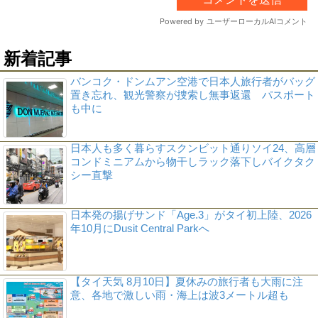
新着記事
バンコク・ドンムアン空港で日本人旅行者がバッグ
置き忘れ、観光警察が捜索し無事返還 パスポート
も中に
日本人も多く暮らすスクンビット通りソイ24、高層
コンドミニアムから物干しラック落下しバイクタク
シー直撃
日本発の揚げサンド「Age.3」がタイ初上陸、2026
年10月にDusit Central Parkへ
【タイ天気 8月10日】夏休みの旅行者も大雨に注
意、各地で激しい雨・海上は波3メートル超も