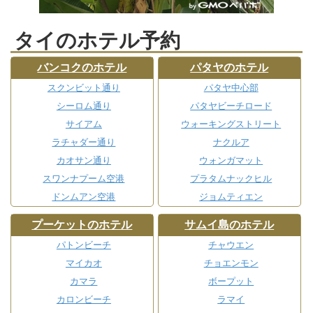
タイのホテル予約
バンコクのホテル
パタヤのホテル
スクンビット通り
パタヤ中心部
シーロム通り
パタヤビーチロード
サイアム
ウォーキングストリート
ラチャダー通り
ナクルア
カオサン通り
ウォンガマット
スワンナプーム空港
プラタムナックヒル
ドンムアン空港
ジョムティエン
プーケットのホテル
サムイ島のホテル
パトンビーチ
チャウエン
マイカオ
チョエンモン
カマラ
ボープット
カロンビーチ
ラマイ