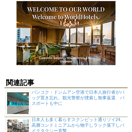
関連記事
バンコク・ドンムアン空港で日本人旅行者がバ
ッグ置き忘れ、観光警察が捜索し無事返還 パ
スポートも中に
日本人も多く暮らすスクンビット通りソイ24、
高層コンドミニアムから物干しラック落下しバ
イクタクシー直撃