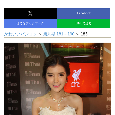
Facebook
はてなブックマーク
LINEで送る
かわいいバンコク
＞
第九期 181－190
＞ 183