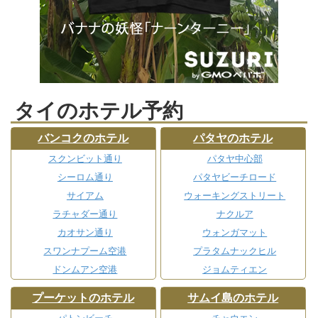
タイのホテル予約
バンコクのホテル
パタヤのホテル
スクンビット通り
パタヤ中心部
シーロム通り
パタヤビーチロード
サイアム
ウォーキングストリート
ラチャダー通り
ナクルア
カオサン通り
ウォンガマット
スワンナプーム空港
プラタムナックヒル
ドンムアン空港
ジョムティエン
プーケットのホテル
サムイ島のホテル