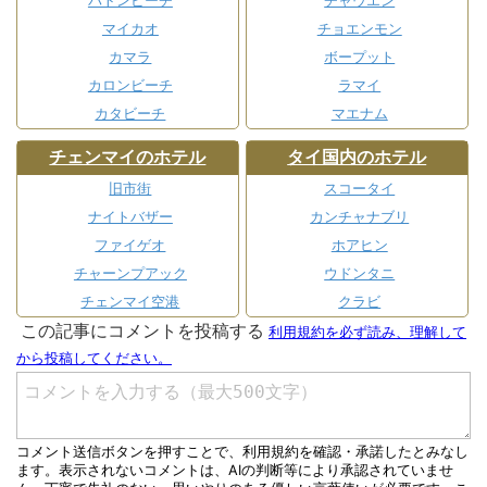
パトンビーチ
チャウエン
マイカオ
チョエンモン
カマラ
ボープット
カロンビーチ
ラマイ
カタビーチ
マエナム
チェンマイのホテル
タイ国内のホテル
旧市街
スコータイ
ナイトバザー
カンチャナブリ
ファイゲオ
ホアヒン
チャーンプアック
ウドンタニ
チェンマイ空港
クラビ