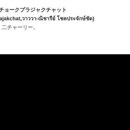
 チョークプラジャクチャット
akchat,วาววา-ณิชารีย์ โชคประจักษ์ชัด)
・二チャーリー。