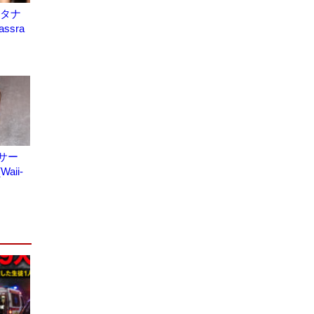
 タナ
ssra
サー
ii-