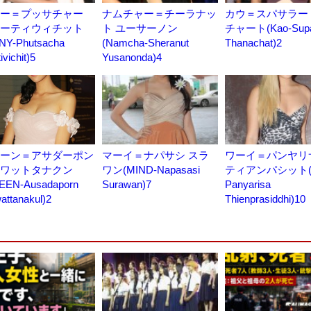
ー＝プッサチャー
ナムチャー＝チーラナッ
カウ＝スパサラー
ーティウィチット
ト ユーサーノン
チャート(Kao-Supa
NNY-Phutsacha
(Namcha-Sheranut
Thanachat)2
ivichit)5
Yusanonda)4
ーン＝アサダーポン
マーイ＝ナパサシ スラ
ワーイ＝パンヤリ
ワットタナクン
ワン(MIND-Napasasi
ティアンパシット(Wa
EEN-Ausadaporn
Surawan)7
Panyarisa
wattanakul)2
Thienprasiddhi)10