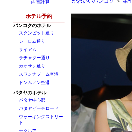
かわいいバンコク
＞
第七
両替計算
ホテル予約
バンコクのホテル
スクンビット通り
シーロム通り
サイアム
ラチャダー通り
カオサン通り
スワンナプーム空港
ドンムアン空港
パタヤのホテル
パタヤ中心部
パタヤビーチロード
ウォーキングストリー
ト
ナクルア