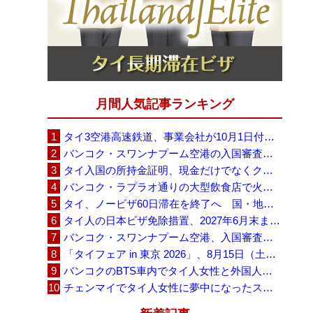
月間人気記事ランキング
タイ3空港高速鉄道、事業会社が10月1日付の契約終了を通知 「現時点での撤退決定ではない」
バンコク・スワンナプーム空港の入国審査に長蛇の列、SNSで「3～4時間待ち」との投稿が拡散
タイ入国の所持金証明、現金だけでなくクレジットカードや銀行明細も提示可能
バンコク・ラプラオ通りの大型飲食店で火災、27人死亡・多数負傷
タイ、ノービザ60日滞在を終了へ 国・地域別に30日・15日へ再編
タイ人の日本ビザ免除措置、2027年6月末まで延長 不安広がる中でひとまず安堵
バンコク・スワンナプーム空港、入国審査で2～3時間待ちの時間帯も 審査厳格化と人員不足が影響か
「タイフェア in 東京 2026」、8月15日（土）・16日（日）に代々木公園で開催
バンコクのBTS車内でタイ人女性と外国人学生グループが口論、騒音めぐる動画が拡散
チェンマイでタイ人女性に夢中になったスウェーデン人男性、全財産を失い捨てられる