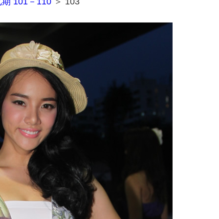
期 101－110
＞ 103