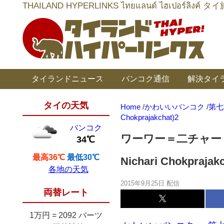
THAILAND HYPERLINKS ไทยแลนด์ ไฮเป
タイランドニュース
バンコク通信
解決タイ
タイの天気
Home
/
かわいいバンコク
/
第七
Chokprajakchat)2
バンコク
ワーワー＝二チャーリ
34℃
最高36℃
最低30℃
Nichari Chokprajakc
各地の天気
2015年9月25日 配信
両替レート
1万円
=
2092 バーツ