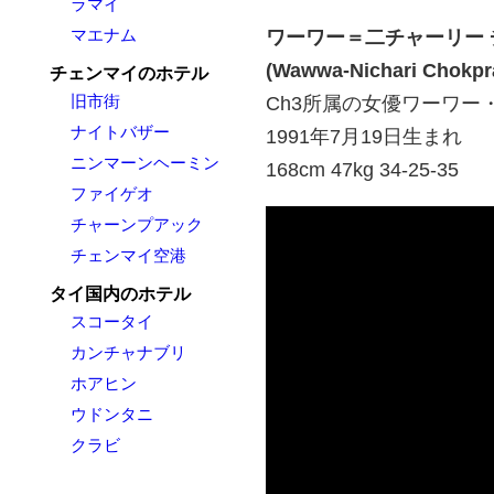
ラマイ
マエナム
ワーワー＝二チャーリー
(Wawwa-Nichari Chokpraj
チェンマイのホテル
旧市街
Ch3所属の女優ワーワー
ナイトバザー
1991年7月19日生まれ
ニンマーンヘーミン
168cm 47kg 34-25-35
ファイゲオ
チャーンプアック
チェンマイ空港
タイ国内のホテル
スコータイ
カンチャナブリ
ホアヒン
ウドンタニ
クラビ