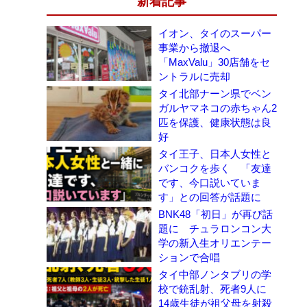
新着記事
イオン、タイのスーパー
事業から撤退へ
「MaxValu」30店舗をセ
ントラルに売却
タイ北部ナーン県でベン
ガルヤマネコの赤ちゃん2
匹を保護、健康状態は良
好
タイ王子、日本人女性と
バンコクを歩く 「友達
です、今口説いていま
す」との回答が話題に
BNK48「初日」が再び話
題に チュラロンコン大
学の新入生オリエンテー
ションで合唱
タイ中部ノンタブリの学
校で銃乱射、死者9人に
14歳生徒が祖父母を射殺