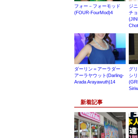
フォー－フォーモッド
ジニ
(FOUR-FourMod)4
チョ
(JI
Chot
ダーリン＝アーラダー
グリ
アーラヤウット(Darling-
シリ
Arada Arayawuth)14
(GR
Siri
新着記事