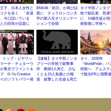
王子、日本人女性と
BNK48「初日」が再び話
タイ中部ノンタブ
コクを歩く 「友達
題に チュラロンコン大
校で銃乱射、死者
、今口説いていま
学の新入生オリエンテー
に 14歳生徒が
との回答が話題に
ションで合唱
射殺後に学校へ
N、トップ・ピヤワッ
【速報】タイ中部ノンタ
タイ、2030年
マーチ・チュターウ
ブリーの学校で銃撃事
「WorldPride」
が東京でファンミ＆
件 教師2人死亡、少な
招致へ アムステ
 G-Yu Creative
くとも15人負傷との報
で観光PRと国際
イのソフトパワー発
道 銃撃した生徒も死亡