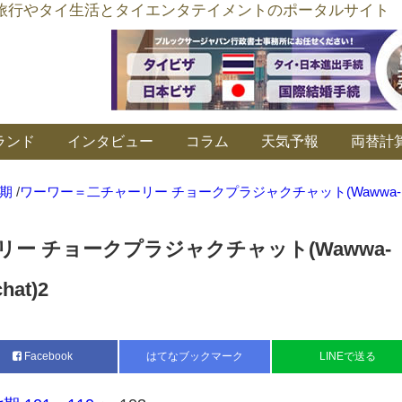
อร์ลิงค์ タイ旅行やタイ生活とタイエンタテイメントのポータルサイト
ランド
インタビュー
コラム
天気予報
両替計
期
/
ワーワー＝二チャーリー チョークプラジャクチャット(Wawwa-Nic
ー チョークプラジャクチャット(Wawwa-
hat)2
Facebook
はてなブックマーク
LINEで送る