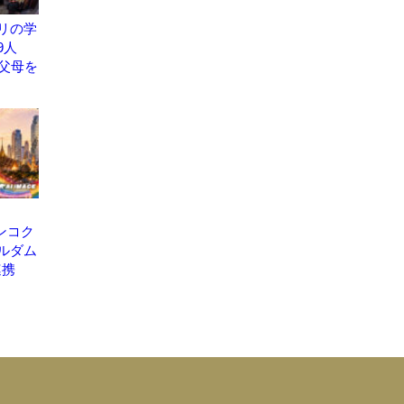
リの学
9人
祖父母を
バンコク
ルダム
連携