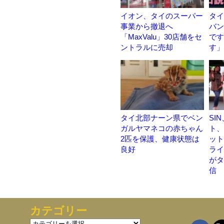
イオン、タイのスーパー
タイ
事業から撤退へ
バン
「MaxValu」30店舗をセ
です
ントラルに売却
す」
タイ北部ナーン県でベン
SI
ガルヤマネコの赤ちゃん
ト、
2匹を保護、健康状態は
ット
良好
ライブ
がタ
信
カテゴリー
カ