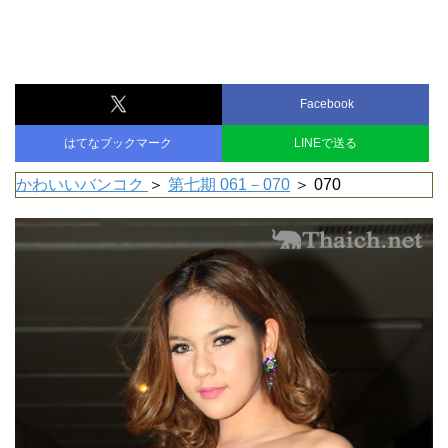
Facebook
はてなブックマーク
LINEで送る
かわいいバンコク
＞
第七期 061－070
＞ 070