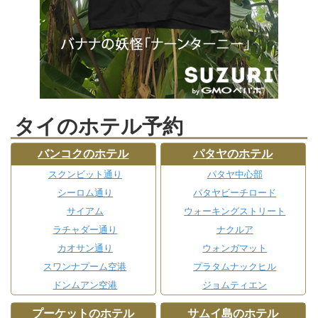
タイのホテル予約
バンコクのホテル
パタヤのホテル
スクンビット通り
パタヤ中心部
シーロム通り
パタヤビーチロード
サイアム
ウォーキングストリート
ラチャダー通り
ナクルア
カオサン通り
ウォンガマット
スワンナプーム空港
プラタムナックヒル
ドンムアン空港
ジョムティエン
プーケットのホテル
サムイ島のホテル