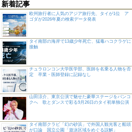
新着記事
欧州旅行者に人気のアジア旅行先、タイが1位 ア
ゴダが2026年夏の検索データ発表
タイ南部の海岸で13歳少年死亡、猛毒ハコクラゲに
接触
チュラロンコン大学医学部、医師を名乗る人物を否
定 卒業・医師登録に記録なし
山田涼介、東京公演で魅せた豪華ステージをバンコ
クへ 歌とダンスで彩る9月26日のタイ初単独公演
タイ南部クラビ「幻の砂浜」で外国人観光客と船頭
が口論 国立公園「遊泳区域をめぐる誤解」