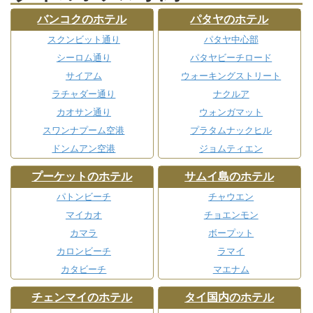
バンコクのホテル
パタヤのホテル
スクンビット通り
パタヤ中心部
シーロム通り
パタヤビーチロード
サイアム
ウォーキングストリート
ラチャダー通り
ナクルア
カオサン通り
ウォンガマット
スワンナプーム空港
プラタムナックヒル
ドンムアン空港
ジョムティエン
プーケットのホテル
サムイ島のホテル
パトンビーチ
チャウエン
マイカオ
チョエンモン
カマラ
ボープット
カロンビーチ
ラマイ
カタビーチ
マエナム
チェンマイのホテル
タイ国内のホテル