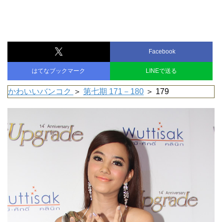
Facebook
はてなブックマーク
LINEで送る
かわいいバンコク
＞
第七期 171－180
＞ 179