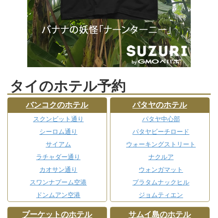
タイのホテル予約
バンコクのホテル
パタヤのホテル
スクンビット通り
パタヤ中心部
シーロム通り
パタヤビーチロード
サイアム
ウォーキングストリート
ラチャダー通り
ナクルア
カオサン通り
ウォンガマット
スワンナプーム空港
プラタムナックヒル
ドンムアン空港
ジョムティエン
プーケットのホテル
サムイ島のホテル