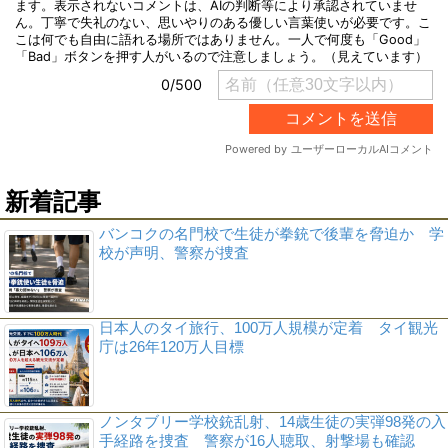
新着記事
バンコクの名門校で生徒が拳銃で後輩を脅迫か 学
校が声明、警察が捜査
日本人のタイ旅行、100万人規模が定着 タイ観光
庁は26年120万人目標
ノンタブリー学校銃乱射、14歳生徒の実弾98発の入
手経路を捜査 警察が16人聴取、射撃場も確認