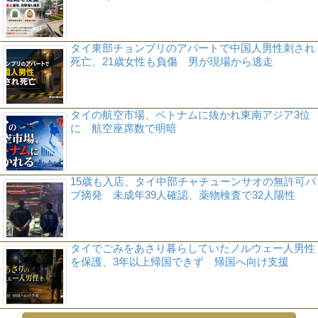
タイ東部チョンブリのアパートで中国人男性刺され
死亡、21歳女性も負傷 男が現場から逃走
タイの航空市場、ベトナムに抜かれ東南アジア3位
に 航空座席数で明暗
15歳も入店、タイ中部チャチューンサオの無許可パ
ブ摘発 未成年39人確認、薬物検査で32人陽性
タイでごみをあさり暮らしていたノルウェー人男性
を保護、3年以上帰国できず 帰国へ向け支援