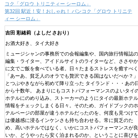
コク「グロウ トリニティー シーロム」
第32回 駅近！安！おしゃれ！ バンコク「グロウ トリニテ
ィー シーロム」
吉田 彩緒莉（よしだ さおり）
お酒大好き、タイ大好き
ミュージシャンの事務所での会報編集や、国内旅行情報誌
編集・ライター、アイドルサイトのライターなど、ささや
に文でご飯を食べている者。日々たまるストレスを癒すべ
「あーあ、貧乏人のオラでも贅沢できる国はないだべか？
とつぶやきながら初めて降り立った タイランド・・・あの
から十数年。 あまりにもコストパフォーマンスのよいタイ
ホテルにのめり込み、ストーカーのようにタイの最新ホテ
情報をチェックしまくる日々。そのため、ガイドブックの
テルページの部屋が違うホテルだったのを、何度も見つけ
は優越感に浸るインケンさも持ち合わせる。常に貧乏のた
め、高いホテルではなく、いかにコストパフォーマンスが
いか、どうやったら安く泊まれるのか、ということに喜び