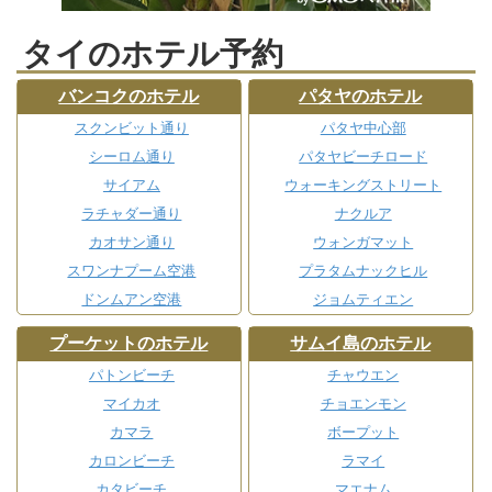
タイのホテル予約
バンコクのホテル
パタヤのホテル
スクンビット通り
パタヤ中心部
シーロム通り
パタヤビーチロード
サイアム
ウォーキングストリート
ラチャダー通り
ナクルア
カオサン通り
ウォンガマット
スワンナプーム空港
プラタムナックヒル
ドンムアン空港
ジョムティエン
プーケットのホテル
サムイ島のホテル
パトンビーチ
チャウエン
マイカオ
チョエンモン
カマラ
ボープット
カロンビーチ
ラマイ
カタビーチ
マエナム