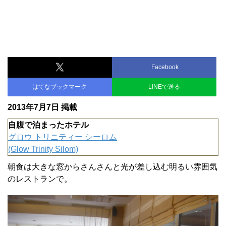
Facebook
はてなブックマーク
LINEで送る
2013年7月7日 掲載
自腹で泊まったホテル
グロウ トリニティー シーロム
(Glow Trinity Silom)
朝食は大きな窓からさんさんと光が差し込む明るい雰囲気
のレストランで。