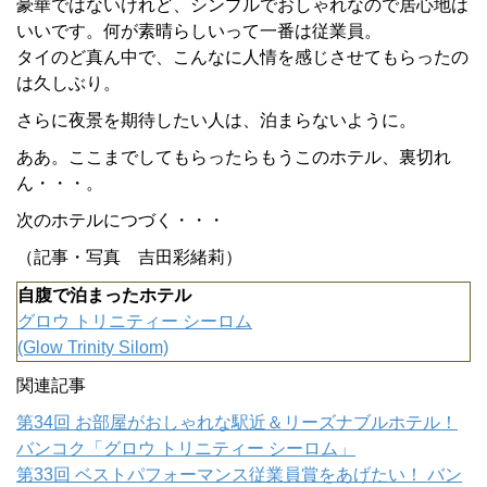
豪華ではないけれど、シンプルでおしゃれなので居心地は
いいです。何が素晴らしいって一番は従業員。
タイのど真ん中で、こんなに人情を感じさせてもらったの
は久しぶり。
さらに夜景を期待したい人は、泊まらないように。
ああ。ここまでしてもらったらもうこのホテル、裏切れ
ん・・・。
次のホテルにつづく・・・
（記事・写真 吉田彩緒莉）
自腹で泊まったホテル
グロウ トリニティー シーロム
(Glow Trinity Silom)
関連記事
第34回 お部屋がおしゃれな駅近＆リーズナブルホテル！
バンコク「グロウ トリニティー シーロム」
第33回 ベストパフォーマンス従業員賞をあげたい！ バン