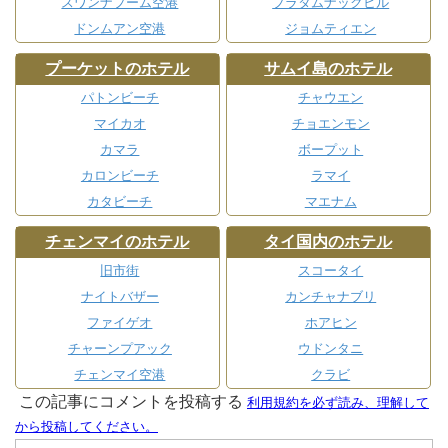
スワンナプーム空港
プラタムナックヒル
ドンムアン空港
ジョムティエン
プーケットのホテル
サムイ島のホテル
パトンビーチ
チャウエン
マイカオ
チョエンモン
カマラ
ボープット
カロンビーチ
ラマイ
カタビーチ
マエナム
チェンマイのホテル
タイ国内のホテル
旧市街
スコータイ
ナイトバザー
カンチャナブリ
ファイゲオ
ホアヒン
チャーンプアック
ウドンタニ
チェンマイ空港
クラビ