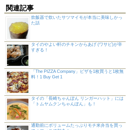
関連記事
炊飯器で炊いたサツマイモが本当に美味しかっ
た話
タイのやよい軒のチキンからあげ (ワサビ)が辛
すぎる！
「The PIZZA Company」ピザを1枚買うと1枚無
料！1 Buy Get 1
タイの「長崎ちゃんぽん リンガーハット」には
「トムヤムクンちゃんぽん」も！
通勤前にボリュームたっぷりモチ米弁当を買っ