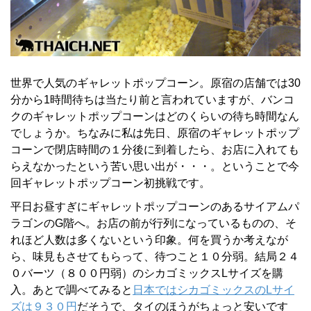
世界で人気のギャレットポップコーン。原宿の店舗では30
分から1時間待ちは当たり前と言われていますが、バンコ
クのギャレットポップコーンはどのくらいの待ち時間なん
でしょうか。ちなみに私は先日、原宿のギャレットポップ
コーンで閉店時間の１分後に到着したら、お店に入れても
らえなかったという苦い思い出が・・・。ということで今
回ギャレットポップコーン初挑戦です。
平日お昼すぎにギャレットポップコーンのあるサイアムパ
ラゴンのG階へ。お店の前が行列になっているものの、そ
れほど人数は多くないという印象。何を買うか考えなが
ら、味見もさせてもらって、待つこと１０分弱。結局２４
０バーツ（８００円弱）のシカゴミックスLサイズを購
入。あとで調べてみると
日本ではシカゴミックスのLサイ
ズは９３０円
だそうで、タイのほうがちょっと安いです