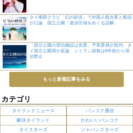
タイ南部クラビ「幻の砂浜」で外国人観光客と船頭
が口論 国立公園「遊泳区域をめぐる誤解」
「国立公園の宿泊施設は劣悪」予算委員が批判、タ
イ国立公園局が反論 シミラン諸島は8年前から宿
泊禁止
もっと新着記事をみる
カテゴリ
タイランドニュース
バンコク通信
解決タイランド
かわいいバンコク
タイスターズ
ジャパンスターズ