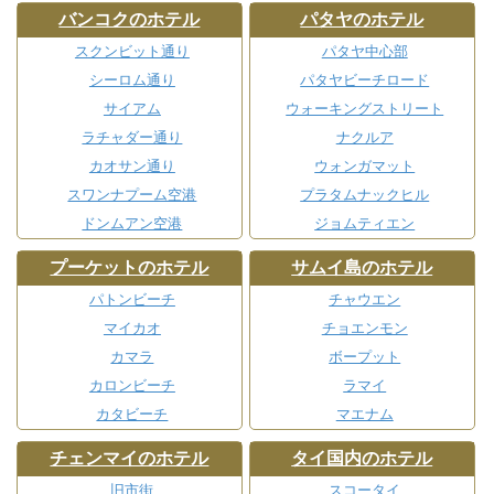
バンコクのホテル
パタヤのホテル
スクンビット通り
パタヤ中心部
シーロム通り
パタヤビーチロード
サイアム
ウォーキングストリート
ラチャダー通り
ナクルア
カオサン通り
ウォンガマット
スワンナプーム空港
プラタムナックヒル
ドンムアン空港
ジョムティエン
プーケットのホテル
サムイ島のホテル
パトンビーチ
チャウエン
マイカオ
チョエンモン
カマラ
ボープット
カロンビーチ
ラマイ
カタビーチ
マエナム
チェンマイのホテル
タイ国内のホテル
旧市街
スコータイ