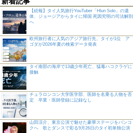
新着記事
【続報】タイ人気旅行YouTuber「Hlun Solo」の遺
体、ジョージアからタイに帰国 死因究明の司法解剖
へ
欧州旅行者に人気のアジア旅行先、タイが1位 ア
ゴダが2026年夏の検索データ発表
タイ南部の海岸で13歳少年死亡、猛毒ハコクラゲに
接触
チュラロンコン大学医学部、医師を名乗る人物を否
定 卒業・医師登録に記録なし
山田涼介、東京公演で魅せた豪華ステージをバンコ
クへ 歌とダンスで彩る9月26日のタイ初単独公演