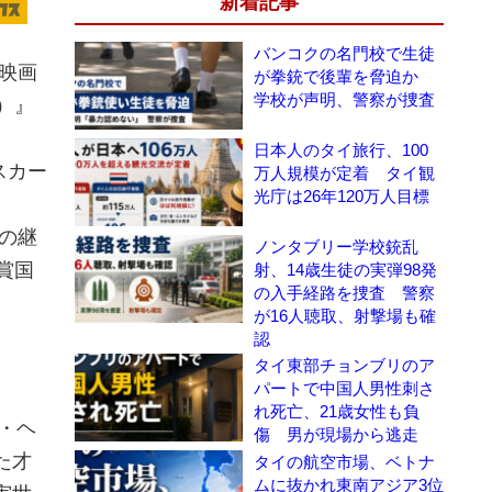
新着記事
バンコクの名門校で生徒
映画
が拳銃で後輩を脅迫か
学校が声明、警察が捜査
）』
日本人のタイ旅行、100
スカー
万人規模が定着 タイ観
光庁は26年120万人目標
の継
ノンタブリー学校銃乱
賞国
射、14歳生徒の実弾98発
の入手経路を捜査 警察
が16人聴取、射撃場も確
認
タイ東部チョンブリのア
パートで中国人男性刺さ
れ死亡、21歳女性も負
ー・ヘ
傷 男が現場から逃走
た才
タイの航空市場、ベトナ
ムに抜かれ東南アジア3位