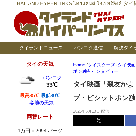
THAILAND HYPERLINKS ไทยแลนด์ ไฮเป
タイランドニュース
バンコク通信
解決タイ
タイの天気
Home
/
タイスターズ
/
タイ映画
ポン独占インタビュー
バンコク
タイ映画「親友かよ
33℃
最高35℃
最低30℃
プ・ピシットポン独
各地の天気
2025年6月13日 配信
両替レート
1万円
=
2094 バーツ