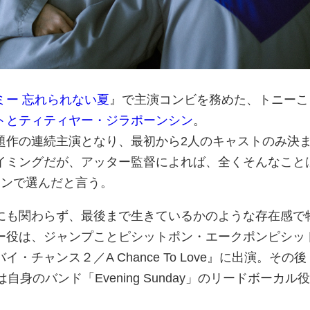
ミー 忘れられない夏
』で主演コンビを務めた、トニーこ
トとティティヤー・ジラポーンシン
。
題作の連続主演となり、最初から2人のキャストのみ決
イミングだが、アッター監督によれば、全くそんなこと
ョンで選んだと言う。
にも関わらず、最後まで生きているかのような存在感で
ー役は、ジャンプことピシットポン・エークポンピシッ
チャンス２／A Chance To Love』に出演。その後
』では自身のバンド「Evening Sunday」のリードボーカル