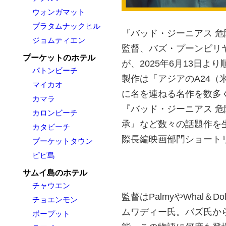
ウォンガマット
プラタムナックヒル
『バッド・ジーニアス 
ジョムティエン
監督、バズ・プーンピリヤ
プーケットのホテル
が、2025年6月13日よ
パトンビーチ
製作は「アジアのA24
マイカオ
に名を連ねる名作を数多く
カマラ
『バッド・ジーニアス 
カロンビーチ
承』など数々の話題作を
カタビーチ
際長編映画部門ショート
プーケットタウン
ピピ島
サムイ島のホテル
チャウエン
監督はPalmyやWhal
チョエンモン
ムワディー氏。バズ氏か
ボープット