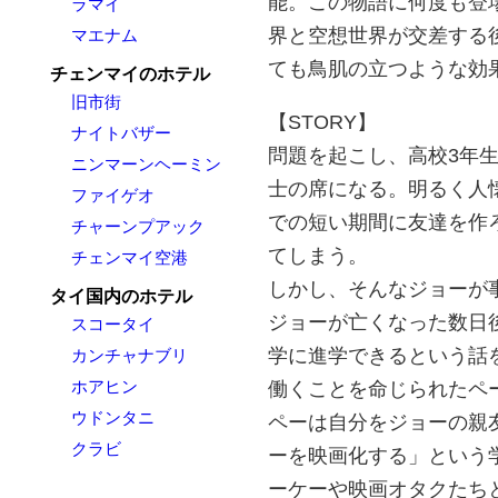
能。この物語に何度も登
ラマイ
界と空想世界が交差する
マエナム
ても鳥肌の立つような効
チェンマイのホテル
旧市街
【STORY】
ナイトバザー
問題を起こし、高校3年
ニンマーンヘーミン
士の席になる。明るく人
ファイゲオ
での短い期間に友達を作
チャーンプアック
てしまう。
チェンマイ空港
しかし、そんなジョーが
タイ国内のホテル
ジョーが亡くなった数日
スコータイ
学に進学できるという話
カンチャナブリ
ホアヒン
働くことを命じられたペ
ウドンタニ
ペーは自分をジョーの親
クラビ
ーを映画化する」という
ーケーや映画オタクたち