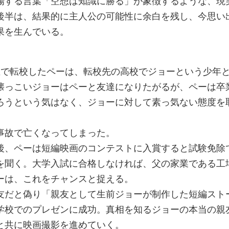
場する言葉「空想は知識に勝る」が象徴するような、現
後半は、結果的に主人公の可能性に余白を残し、今思い
果を生んでいる。
生で転校したペーは、転校先の高校でジョーという少年
懐っこいジョーはペーと友達になりたがるが、ペーは卒
ろうという気はなく、ジョーに対して素っ気ない態度を
事故で亡くなってしまった。
後、ペーは短編映画のコンテストに入賞すると試験免除
を聞く。大学入試に合格しなければ、父の家業である工
ーは、これをチャンスと捉える。
友だと偽り「親友として生前ジョーが制作した短編スト
学校でのプレゼンに成功。真相を知るジョーの本当の親
と共に映画撮影を進めていく。