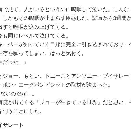
写で見て、人がいるというのに嗚咽して泣いた。こんな
。しかもその嗚咽が止まらず困惑した。試写から3週間
出すと嗚咽が込み上げてくる。
、今も同じレベルで泣けてくる。
を、ペーが知っていく目線に完全に引き込まれており、
生存を願ってしまい、はっと気付く。
話だった。」
とジョー、もとい、トニーことアンソニー・ブイサレー
トポン・エークポンピシットの取材が決まった。
かないのだが…。
何度か出てくる「ジョーが生きている世界」だと思い、
を伺うことにした。
イサレート