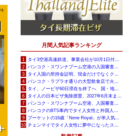
月間人気記事ランキング
タイ3空港高速鉄道、事業会社が10月1日付の契約終了を通知 「現時点での撤退決定ではない」
バンコク・スワンナプーム空港の入国審査に長蛇の列、SNSで「3～4時間待ち」との投稿が拡散
タイ入国の所持金証明、現金だけでなくクレジットカードや銀行明細も提示可能
バンコク・ラプラオ通りの大型飲食店で火災、27人死亡・多数負傷
タイ、ノービザ60日滞在を終了へ 国・地域別に30日・15日へ再編
タイ人の日本ビザ免除措置、2027年6月末まで延長 不安広がる中でひとまず安堵
バンコク・スワンナプーム空港、入国審査で2～3時間待ちの時間帯も 審査厳格化と人員不足が影響か
バンコクのBTS車内でタイ人女性と外国人学生グループが口論、騒音めぐる動画が拡散
プーケットの16歳「Nene Royal」が米人気番組で圧巻の演奏、審査員4人全員が「Yes」
チェンマイでタイ人女性に夢中になったスウェーデン人男性、全財産を失い捨てられる