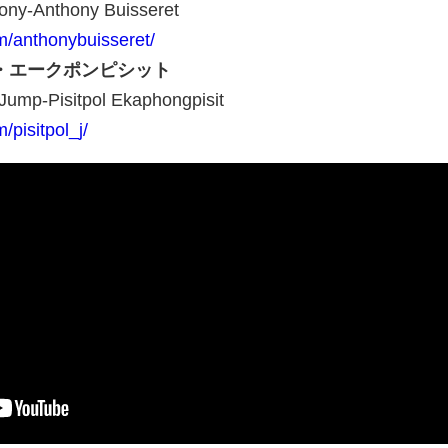
 Tony-Anthony Buisseret
m/anthonybuisseret/
・エークポンピシット
ฐ Jump-Pisitpol Ekaphongpisit
/pisitpol_j/