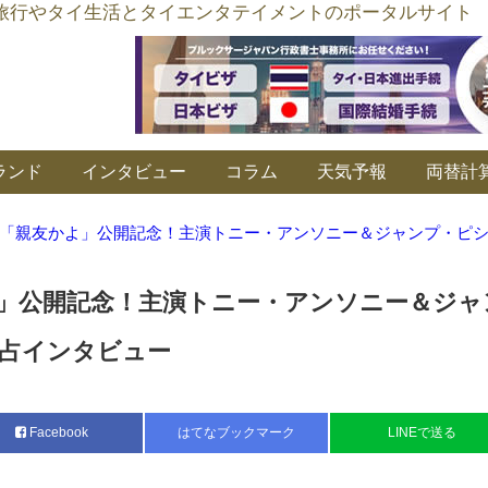
อร์ลิงค์ タイ旅行やタイ生活とタイエンタテイメントのポータルサイト
ランド
インタビュー
コラム
天気予報
両替計
「親友かよ」公開記念！主演トニー・アンソニー＆ジャンプ・ピ
」公開記念！主演トニー・アンソニー＆ジャ
占インタビュー
Facebook
はてなブックマーク
LINEで送る