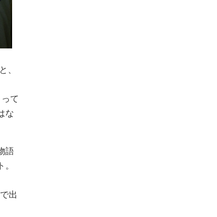
と、
まって
はな
物語
ト。
役で出