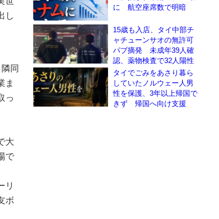
実世
に 航空座席数で明暗
出し
15歳も入店、タイ中部チ
ャチューンサオの無許可
パブ摘発 未成年39人確
認、薬物検査で32人陽性
と隣同
タイでごみをあさり暮ら
業ま
していたノルウェー人男
性を保護、3年以上帰国で
取っ
きず 帰国へ向け支援
で大
場で
ーリ
友ボ