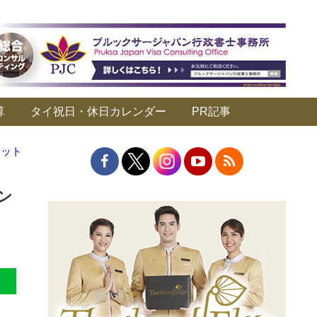
算
タイ祝日・休日カレンダー
PR記事
シット
ン