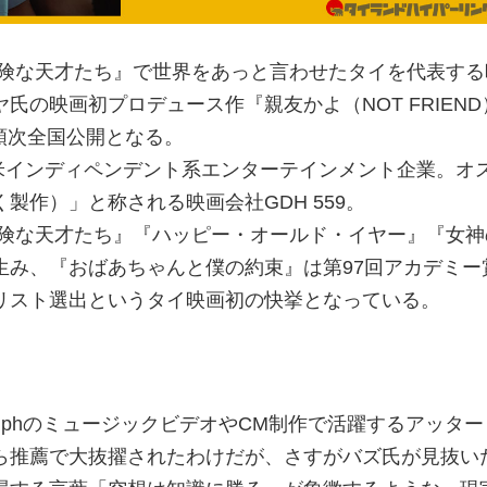
危険な天才たち』で世界をあっと言わせたタイを代表する
氏の映画初プロデュース作『親友かよ（NOT FRIEND
り順次全国公開となる。
（米インディペンデント系エンターテインメント企業。オ
製作）」と称される映画会社GDH 559。
危険な天才たち』『ハッピー・オールド・イヤー』『女神
生み、『おばあちゃんと僕の約束』は第97回アカデミー
リスト選出というタイ映画初の快挙となっている。
＆DolphのミュージックビデオやCM制作で活躍するアッタ
ら推薦で大抜擢されたわけだが、さすがバズ氏が見抜い