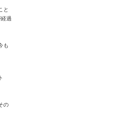
こと
が経過
今も
ト
その