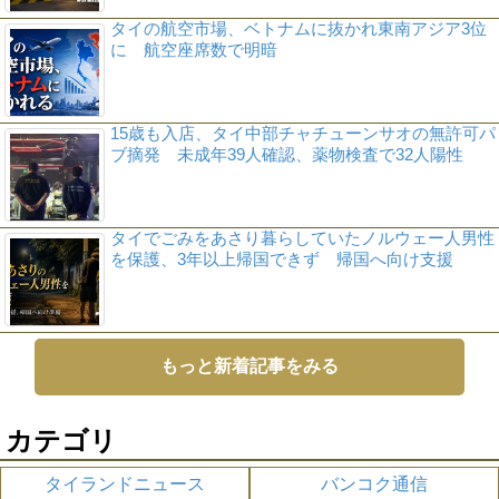
タイの航空市場、ベトナムに抜かれ東南アジア3位
に 航空座席数で明暗
15歳も入店、タイ中部チャチューンサオの無許可パ
ブ摘発 未成年39人確認、薬物検査で32人陽性
タイでごみをあさり暮らしていたノルウェー人男性
を保護、3年以上帰国できず 帰国へ向け支援
もっと新着記事をみる
カテゴリ
タイランドニュース
バンコク通信