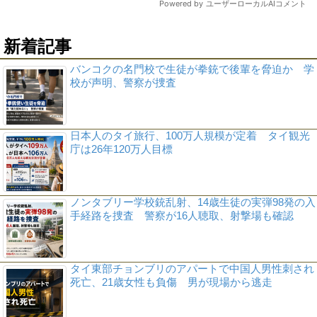
新着記事
バンコクの名門校で生徒が拳銃で後輩を脅迫か 学
校が声明、警察が捜査
日本人のタイ旅行、100万人規模が定着 タイ観光
庁は26年120万人目標
ノンタブリー学校銃乱射、14歳生徒の実弾98発の入
手経路を捜査 警察が16人聴取、射撃場も確認
タイ東部チョンブリのアパートで中国人男性刺され
死亡、21歳女性も負傷 男が現場から逃走