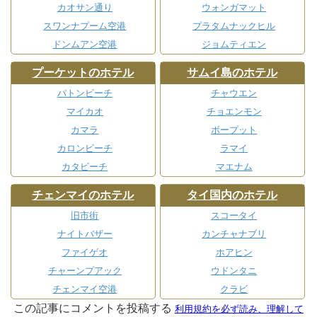
カオサン通り
ウォンガマット
スワンナプーム空港
プラタムナックヒル
ドンムアン空港
ジョムティエン
プーケットのホテル
サムイ島のホテル
パトンビーチ
チャウエン
マイカオ
チョエンモン
カマラ
ボープット
カロンビーチ
ラマイ
カタビーチ
マエナム
チェンマイのホテル
タイ国内のホテル
旧市街
スコータイ
ナイトバザー
カンチャナブリ
ファイゲオ
ホアヒン
チャーンプアック
ウドンタニ
チェンマイ空港
クラビ