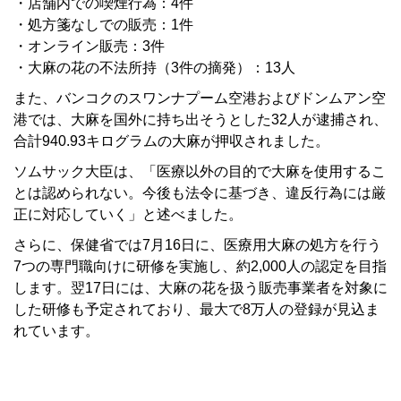
・店舗内での喫煙行為：4件
・処方箋なしでの販売：1件
・オンライン販売：3件
・大麻の花の不法所持（3件の摘発）：13人
また、バンコクのスワンナプーム空港およびドンムアン空
港では、大麻を国外に持ち出そうとした32人が逮捕され、
合計940.93キログラムの大麻が押収されました。
ソムサック大臣は、「医療以外の目的で大麻を使用するこ
とは認められない。今後も法令に基づき、違反行為には厳
正に対応していく」と述べました。
さらに、保健省では7月16日に、医療用大麻の処方を行う
7つの専門職向けに研修を実施し、約2,000人の認定を目指
します。翌17日には、大麻の花を扱う販売事業者を対象に
した研修も予定されており、最大で8万人の登録が見込ま
れています。