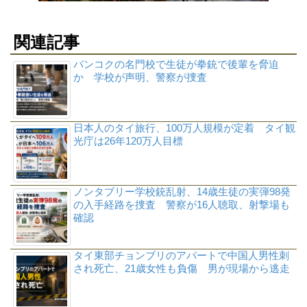
関連記事
バンコクの名門校で生徒が拳銃で後輩を脅迫
か 学校が声明、警察が捜査
日本人のタイ旅行、100万人規模が定着 タイ観
光庁は26年120万人目標
ノンタブリー学校銃乱射、14歳生徒の実弾98発
の入手経路を捜査 警察が16人聴取、射撃場も
確認
タイ東部チョンブリのアパートで中国人男性刺
され死亡、21歳女性も負傷 男が現場から逃走