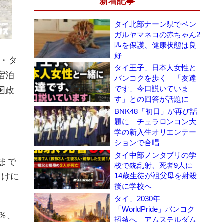
新着記事
タイ北部ナーン県でベン
ガルヤマネコの赤ちゃん2
匹を保護、健康状態は良
好
ル・タ
タイ王子、日本人女性と
宿泊
バンコクを歩く 「友達
です、今口説いていま
国政
す」との回答が話題に
。
BNK48「初日」が再び話
題に チュラロンコン大
学の新入生オリエンテー
ションで合唱
タイ中部ノンタブリの学
まで
校で銃乱射、死者9人に
14歳生徒が祖父母を射殺
向けに
後に学校へ
タイ、2030年
「WorldPride」バンコク
％、
招致へ アムステルダム