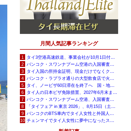
月間人気記事ランキング
タイ3空港高速鉄道、事業会社が10月1日付の契約終了を通知 「現時点での撤退決定ではない」
バンコク・スワンナプーム空港の入国審査に長蛇の列、SNSで「3～4時間待ち」との投稿が拡散
タイ入国の所持金証明、現金だけでなくクレジットカードや銀行明細も提示可能
バンコク・ラプラオ通りの大型飲食店で火災、27人死亡・多数負傷
タイ、ノービザ60日滞在を終了へ 国・地域別に30日・15日へ再編
タイ人の日本ビザ免除措置、2027年6月末まで延長 不安広がる中でひとまず安堵
バンコク・スワンナプーム空港、入国審査で2～3時間待ちの時間帯も 審査厳格化と人員不足が影響か
「タイフェア in 東京 2026」、8月15日（土）・16日（日）に代々木公園で開催
バンコクのBTS車内でタイ人女性と外国人学生グループが口論、騒音めぐる動画が拡散
チェンマイでタイ人女性に夢中になったスウェーデン人男性、全財産を失い捨てられる