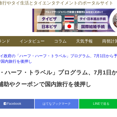
อร์ลิงค์ タイ旅行やタイ生活とタイエンタテイメントのポータルサイト
ランド
インタビュー
コラム
天気予報
両替計
イ政府の「ハーフ・ハーフ・トラベル」プログラム、7月1日から
で国内旅行を後押し
・ハーフ・トラベル」プログラム、7月1日
補助やクーポンで国内旅行を後押し
Facebook
はてなブックマーク
LINEで送る