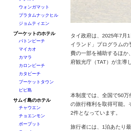
ウォンガマット
プラタムナックヒル
ジョムティエン
プーケットのホテル
タイ政府は、2025年7
パトンビーチ
イランド」プログラムの
マイカオ
費の一部を補助するほか
カマラ
府観光庁（TAT）が主導
カロンビーチ
カタビーチ
プーケットタウン
ピピ島
本制度では、全国で50万
サムイ島のホテル
の旅行権利を取得可能。
チャウエン
2件となっています。
チョエンモン
ボープット
旅行者には、1泊あたり最