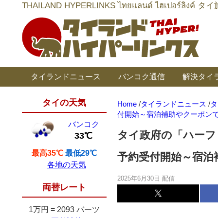
THAILAND HYPERLINKS ไทยแลนด์ ไฮเป
タイランドニュース
バンコク通信
解決タイ
タイの天気
Home
/
タイランドニュース
/
タ
付開始～宿泊補助やクーポン
バンコク
タイ政府の「ハーフ
33℃
最高35℃
最低29℃
予約受付開始～宿泊
各地の天気
2025年6月30日 配信
両替レート
1万円
=
2093 バーツ