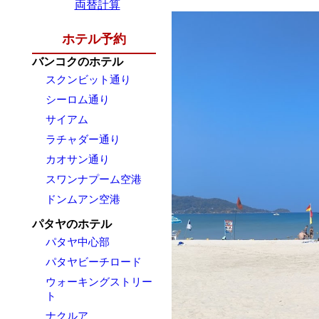
両替計算
ホテル予約
バンコクのホテル
スクンビット通り
シーロム通り
サイアム
ラチャダー通り
カオサン通り
スワンナプーム空港
ドンムアン空港
パタヤのホテル
パタヤ中心部
パタヤビーチロード
ウォーキングストリー
ト
ナクルア