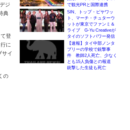
のデジ
で観光PRと国際連携
SIN、トップ・ピヤワッ
特典
ト、マーチ・チュターウ
ットが東京でファンミ＆
ライブ G-Yu Creativeが
じて登
タイのソフトパワー発信
【速報】タイ中部ノンタ
銀行に
ブリーの学校で銃撃事
ブサイ
件 教師2人死亡、少なく
とも15人負傷との報道
銃撃した生徒も死亡
くの