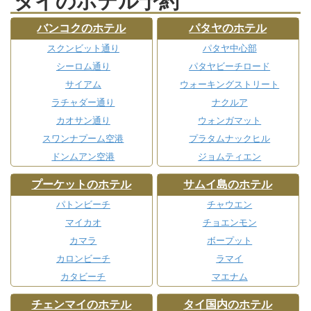
タイのホテル予約
バンコクのホテル
パタヤのホテル
スクンビット通り
パタヤ中心部
シーロム通り
パタヤビーチロード
サイアム
ウォーキングストリート
ラチャダー通り
ナクルア
カオサン通り
ウォンガマット
スワンナプーム空港
プラタムナックヒル
ドンムアン空港
ジョムティエン
プーケットのホテル
サムイ島のホテル
パトンビーチ
チャウエン
マイカオ
チョエンモン
カマラ
ボープット
カロンビーチ
ラマイ
カタビーチ
マエナム
チェンマイのホテル
タイ国内のホテル