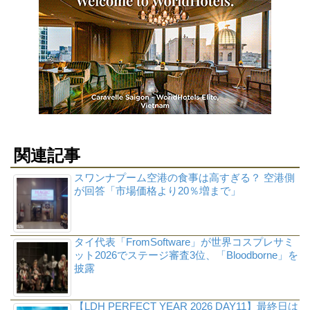
関連記事
スワンナプーム空港の食事は高すぎる？ 空港側
が回答「市場価格より20％増まで」
タイ代表「FromSoftware」が世界コスプレサミ
ット2026でステージ審査3位、「Bloodborne」を
披露
【LDH PERFECT YEAR 2026 DAY11】最終日は