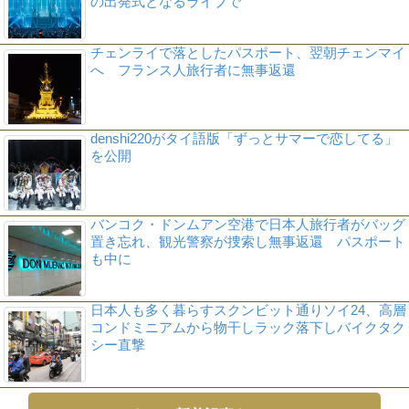
の出発式となるライブで
チェンライで落としたパスポート、翌朝チェンマイ
へ フランス人旅行者に無事返還
denshi220がタイ語版「ずっとサマーで恋してる」
を公開
バンコク・ドンムアン空港で日本人旅行者がバッグ
置き忘れ、観光警察が捜索し無事返還 パスポート
も中に
日本人も多く暮らすスクンビット通りソイ24、高層
コンドミニアムから物干しラック落下しバイクタク
シー直撃