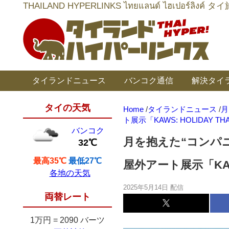
THAILAND HYPERLINKS ไทยแลนด์ ไฮเป
タイランドニュース
バンコク通信
解決タイ
タイの天気
Home
/
タイランドニュース
/
月
ト展示「KAWS: HOLIDAY T
バンコク
月を抱えた“コンパ
32℃
最高35℃
最低27℃
屋外アート展示「KAWS
各地の天気
2025年5月14日 配信
両替レート
1万円
=
2090 バーツ