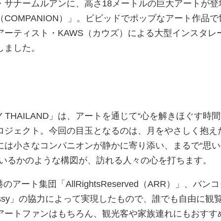
・サナームルアンに、高さ18メートルの巨大アートが登
COMPANION）」。ビビッドでポップなアート作品で
アーティスト・KAWS（カウズ）による大型インスタレ
しました。
DAY THAILAND」は、アートを通じて“心を解きほぐす時間
ロジェクト。今回の目玉となるのは、月をやさしく抱え
には小さなコンパニオンが静かに寄り添い、まるで“思い
ているかのような構図が、訪れる人々の心を打ちます。
アート集団「AllRightsReserved（ARR）」、バン
Embassy」の協力によって実現したもので、誰でも自由に観
アートファンはもちろん、観光客や家族連れにもおすす