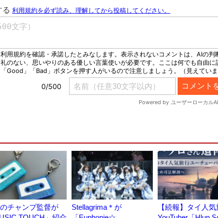
のチャンプ監督が
Stellagrima＊が
【続報】タイ人気
USIC TOUCH」紹介
「Euphonie☆
YouTuber「Hlun S