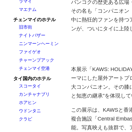
ラマイ
バンコクの歴史ある広場
マエナム
その名も「コンパニオン（
中に熱狂的ファンを持つ
チェンマイのホテル
旧市街
ンが、ついにタイに上陸
ナイトバザー
ニンマーンヘーミン
ファイゲオ
チャーンプアック
チェンマイ空港
本展示「KAWS: HOLI
ーマにした屋外アートプ
タイ国内のホテル
スコータイ
大コンパニオン。その膝
カンチャナブリ
と知恵の継承”を体現し
ホアヒン
この展示は、KAWSと香港の
ウドンタニ
複合施設「Central 
クラビ
能。写真映えも抜群で、