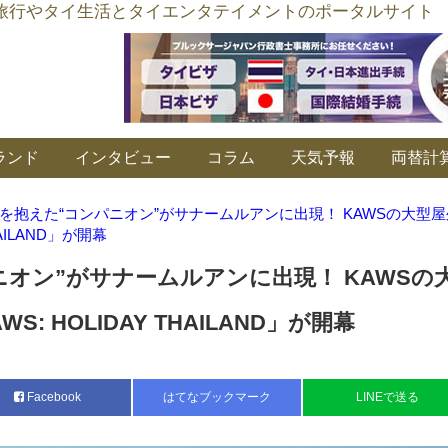
อร์ลิงค์ タイ旅行やタイ生活とタイエンタテイメントのポータルサイト
ランド
インタビュー
コラム
天気予報
両替計
を抱えた“コンパニオン”がサナームルアンに出現！ KAWSの大型
HAILAND」が開幕
ニオン”がサナームルアンに出現！ KAWSの
: HOLIDAY THAILAND」が開幕
Facebook
はてなブックマーク
LINEで送る