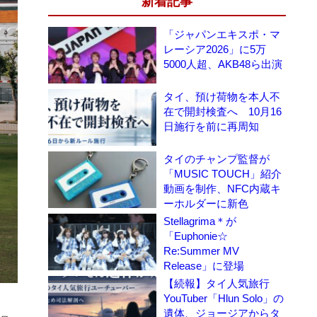
新着記事
「ジャパンエキスポ・マ
レーシア2026」に5万
5000人超、AKB48ら出演
タイ、預け荷物を本人不
在で開封検査へ 10月16
日施行を前に再周知
タイのチャンプ監督が
「MUSIC TOUCH」紹介
動画を制作、NFC内蔵キ
ーホルダーに新色
Stellagrima＊が
「Euphonie☆
Re:Summer MV
Release」に登場
【続報】タイ人気旅行
YouTuber「Hlun Solo」の
遺体、ジョージアからタ