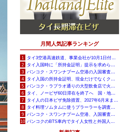
月間人気記事ランキング
タイ3空港高速鉄道、事業会社が10月1日付の契約終了を通知 「現時点での撤退決定ではない」
タイ入国時に「所持金証明」提示を求められる場合も、タイ政府観光庁が外国人旅行者に再周知
バンコク・スワンナプーム空港の入国審査に長蛇の列、SNSで「3～4時間待ち」との投稿が拡散
タイ入国の所持金証明、現金だけでなくクレジットカードや銀行明細も提示可能
バンコク・ラプラオ通りの大型飲食店で火災、27人死亡・多数負傷
タイ、ノービザ60日滞在を終了へ 国・地域別に30日・15日へ再編
タイ人の日本ビザ免除措置、2027年6月末まで延長 不安広がる中でひとまず安堵
タイ料理ソムタムに使うプラーラーを調査へ、大学新入生4,233人が肝吸虫感染
バンコク・スワンナプーム空港、入国審査で2～3時間待ちの時間帯も 審査厳格化と人員不足が影響か
バンコクのBTS車内でタイ人女性と外国人学生グループが口論、騒音めぐる動画が拡散