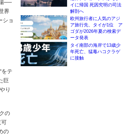
場──
イに帰国 死因究明の司法
世界
解剖へ
欧州旅行者に人気のアジ
ーショ
ア旅行先、タイが1位 ア
ゴダが2026年夏の検索デ
ータ発表
タイ南部の海岸で13歳少
年死亡、猛毒ハコクラゲ
に接触
”をテ
た巨
やり
コクの
覧可
めの