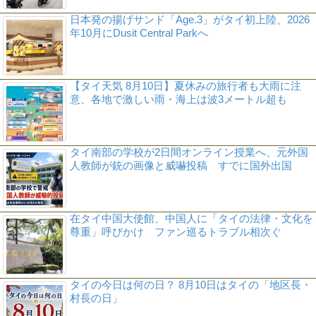
日本発の揚げサンド「Age.3」がタイ初上陸、2026
年10月にDusit Central Parkへ
【タイ天気 8月10日】夏休みの旅行者も大雨に注
意、各地で激しい雨・海上は波3メートル超も
タイ南部の学校が2日間オンライン授業へ、元外国
人教師が銃の画像と威嚇投稿 すでに国外出国
在タイ中国大使館、中国人に「タイの法律・文化を
尊重」呼びかけ ファン巡るトラブル相次ぐ
タイの今日は何の日？ 8月10日はタイの「地区長・
村長の日」