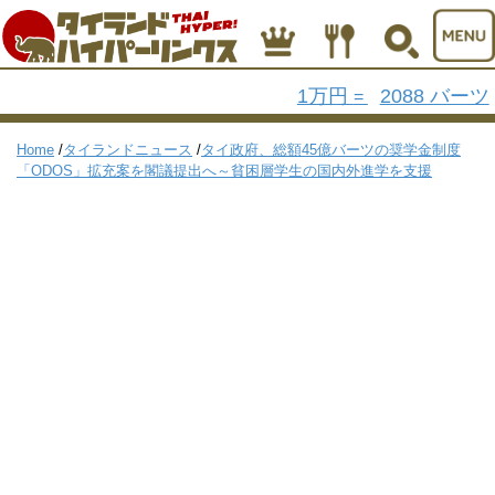
1万円
2088 バーツ
=
Home
/
タイランドニュース
/
タイ政府、総額45億バーツの奨学金制度
「ODOS」拡充案を閣議提出へ～貧困層学生の国内外進学を支援