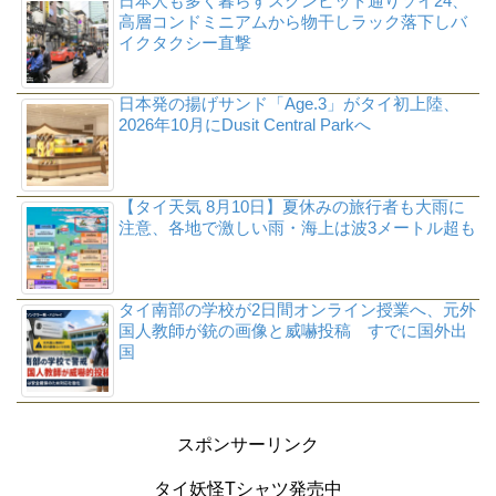
日本人も多く暮らすスクンビット通りソイ24、
高層コンドミニアムから物干しラック落下しバ
イクタクシー直撃
日本発の揚げサンド「Age.3」がタイ初上陸、
2026年10月にDusit Central Parkへ
【タイ天気 8月10日】夏休みの旅行者も大雨に
注意、各地で激しい雨・海上は波3メートル超も
タイ南部の学校が2日間オンライン授業へ、元外
国人教師が銃の画像と威嚇投稿 すでに国外出
国
スポンサーリンク
タイ妖怪Tシャツ発売中