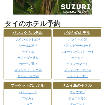
タイのホテル予約
バンコクのホテル
パタヤのホテル
スクンビット通り
パタヤ中心部
シーロム通り
パタヤビーチロード
サイアム
ウォーキングストリート
ラチャダー通り
ナクルア
カオサン通り
ウォンガマット
スワンナプーム空港
プラタムナックヒル
ドンムアン空港
ジョムティエン
プーケットのホテル
サムイ島のホテル
パトンビーチ
チャウエン
マイカオ
チョエンモン
カマラ
ボープット