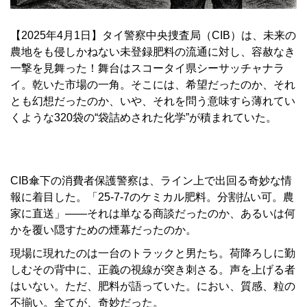
【2025年4月1日】タイ警察中央捜査局（CIB）は、未来の
農地をも侵しかねない未登録肥料の流通に対し、容赦なき
一撃を見舞った！舞台はスコータイ県シーサッチャナラ
イ。乾いた市場の一角。そこには、希望だったのか、それ
とも幻想だったのか、いや、それを問う意味すら薄れてい
くような320袋の“袋詰めされた化学”が積まれていた。
CIB傘下の消費者保護警察は、ライン上で出回る奇妙な情
報に着目した。「25-7-7のケミカル肥料。分割払い可。農
家に直送」――それは単なる商談だったのか、あるいは何
かを覆い隠すための煙幕だったのか。
現場に現れたのは一台のトラックと男たち。荷降ろしに勤
しむその背中に、正義の視線が突き刺さる。声を上げる者
はいない。ただ、肥料が語っていた。におい、質感、粒の
不揃い。全てが、奇妙だった。