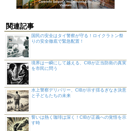
関連記事
国民の安全はタイ警察が守る！ロイクラトン祭
りの安全徹底で緊急配置！
境界は一瞬にして越える、CIBが正当防衛の真実
を市民に問う
水上警察デリバリー、CIBが示す揺るぎなき決意
と子どもたちの未来
誓いは熱く珈琲は深く！CIBが正義への覚悟を示
す時