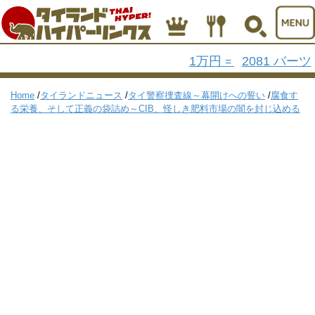
1万円
2081 バーツ
=
Home
/
タイランドニュース
/
タイ警察捜査線～幕開けへの誓い
/
腐食す
る栄養、そして正義の袋詰め～CIB、怪しき肥料市場の闇を封じ込める