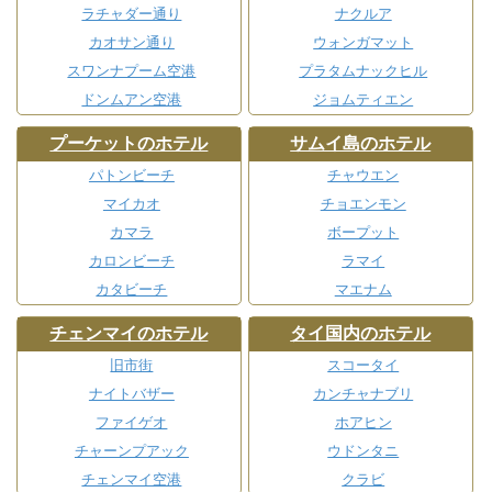
ラチャダー通り
ナクルア
カオサン通り
ウォンガマット
スワンナプーム空港
プラタムナックヒル
ドンムアン空港
ジョムティエン
プーケットのホテル
サムイ島のホテル
パトンビーチ
チャウエン
マイカオ
チョエンモン
カマラ
ボープット
カロンビーチ
ラマイ
カタビーチ
マエナム
チェンマイのホテル
タイ国内のホテル
旧市街
スコータイ
ナイトバザー
カンチャナブリ
ファイゲオ
ホアヒン
チャーンプアック
ウドンタニ
チェンマイ空港
クラビ