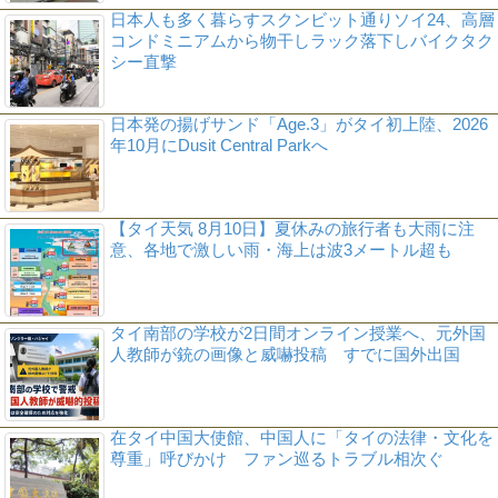
日本人も多く暮らすスクンビット通りソイ24、高層
コンドミニアムから物干しラック落下しバイクタク
シー直撃
日本発の揚げサンド「Age.3」がタイ初上陸、2026
年10月にDusit Central Parkへ
【タイ天気 8月10日】夏休みの旅行者も大雨に注
意、各地で激しい雨・海上は波3メートル超も
タイ南部の学校が2日間オンライン授業へ、元外国
人教師が銃の画像と威嚇投稿 すでに国外出国
在タイ中国大使館、中国人に「タイの法律・文化を
尊重」呼びかけ ファン巡るトラブル相次ぐ