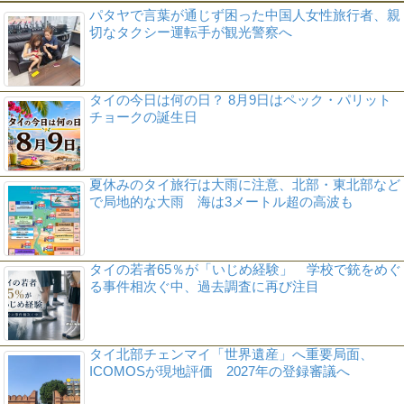
パタヤで言葉が通じず困った中国人女性旅行者、親
切なタクシー運転手が観光警察へ
タイの今日は何の日？ 8月9日はペック・パリット
チョークの誕生日
夏休みのタイ旅行は大雨に注意、北部・東北部など
で局地的な大雨 海は3メートル超の高波も
タイの若者65％が「いじめ経験」 学校で銃をめぐ
る事件相次ぐ中、過去調査に再び注目
タイ北部チェンマイ「世界遺産」へ重要局面、
ICOMOSが現地評価 2027年の登録審議へ