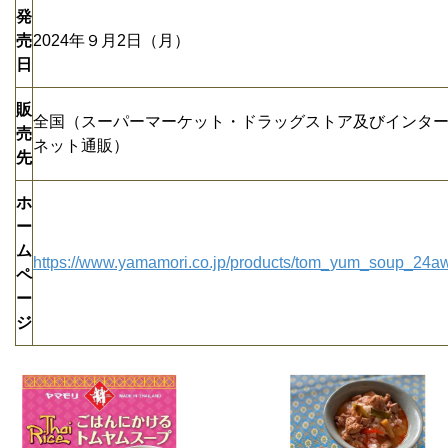
発
売
2024年９月2日（月）
日
販
全国（スーパーマーケット・ドラッグストア及びインタ
売
ネット通販）
先
ホ
ー
ム
https://www.yamamori.co.jp/products/tom_yum_soup_24a
ペ
ー
ジ