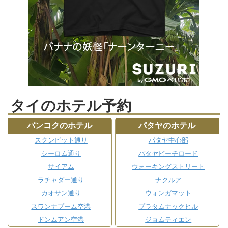
タイのホテル予約
バンコクのホテル
パタヤのホテル
スクンビット通り
パタヤ中心部
シーロム通り
パタヤビーチロード
サイアム
ウォーキングストリート
ラチャダー通り
ナクルア
カオサン通り
ウォンガマット
スワンナプーム空港
プラタムナックヒル
ドンムアン空港
ジョムティエン