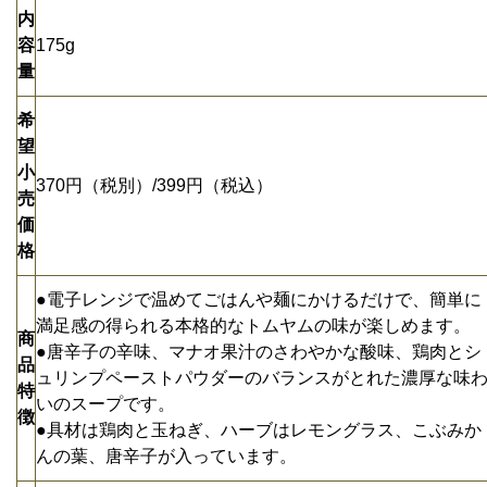
内
容
175g
量
希
望
小
370円（税別）/399円（税込）
売
価
格
●電子レンジで温めてごはんや麺にかけるだけで、簡単に
満足感の得られる本格的なトムヤムの味が楽しめます。
商
●唐辛子の辛味、マナオ果汁のさわやかな酸味、鶏肉とシ
品
ュリンプペーストパウダーのバランスがとれた濃厚な味
特
いのスープです。
徴
●具材は鶏肉と玉ねぎ、ハーブはレモングラス、こぶみか
んの葉、唐辛子が入っています。