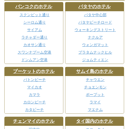
バンコクのホテル
パタヤのホテル
スクンビット通り
パタヤ中心部
シーロム通り
パタヤビーチロード
サイアム
ウォーキングストリート
ラチャダー通り
ナクルア
カオサン通り
ウォンガマット
スワンナプーム空港
プラタムナックヒル
ドンムアン空港
ジョムティエン
プーケットのホテル
サムイ島のホテル
パトンビーチ
チャウエン
マイカオ
チョエンモン
カマラ
ボープット
カロンビーチ
ラマイ
カタビーチ
マエナム
チェンマイのホテル
タイ国内のホテル