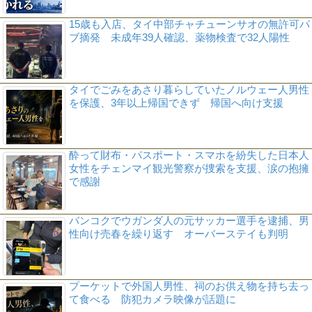
15歳も入店、タイ中部チャチューンサオの無許可パ
ブ摘発 未成年39人確認、薬物検査で32人陽性
タイでごみをあさり暮らしていたノルウェー人男性
を保護、3年以上帰国できず 帰国へ向け支援
酔って財布・パスポート・スマホを紛失した日本人
女性をチェンマイ観光警察が捜索を支援、涙の抱擁
で感謝
バンコクでウガンダ人の元サッカー選手を逮捕、男
性向け売春を繰り返す オーバーステイも判明
プーケットで外国人男性、祠のお供え物を持ち去っ
て食べる 防犯カメラ映像が話題に