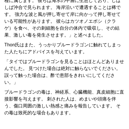
種に属します。 彼らは海水の中層に生息しており、しば
しば沖合で見られます。 海岸沿いで遭遇することは稀で
す。 強力な波と風が押し寄せて岸に向かって押し寄せて
いる可能性があります。 彼らは
カツオノエボシ（クラ
ゲ）
を食べ、その刺細胞を自分の体内で吸収し、その結
果、激しい毒を発生させます。」と述べました。
Thon氏はまた、うっかりブルードラゴンに触れてしまっ
た人たちにアドバイスを与えています。
「タイではブルードラゴンを見ることはほとんどありませ
んでした。 見つけた場合は絶対に触らないでください。
誤って触った場合は、酢で患部をきれいにしてくださ
い。」
ブルードラゴンの毒は、神経系、心臓機能、真皮細胞に直
接影響を与えます。 刺された人は、めまいや頭痛を伴
う、傷口周囲の激しい熱感と痛みを報告しています。 そ
の毒は致死的な場合もあります。