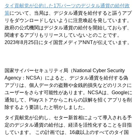
タイ貢献党が公約した1万バーツのデジタル通貨の給付政
策
について、当局は、デジタル通貨を給付すると謳うアプ
リをダウンロードしないように注意喚起を発しています。
政府の公式機関はデジタル通貨の給付を開始しておらず、
関連するアプリもリリースしていないとのことです。
2023年8月25日にタイ国営メディアNNTが伝えています。
国家サイバーセキュリティ局（National Cyber Security
Agency：NCSA）によると、デジタル通貨を給付する偽
アプリは、個人データの盗難や金銭的損失などのリスクに
ユーザーをさらす可能性があります。NCSAは、Googleに
通知して、Playストアからこれらの誤解を招くアプリを削
除するよう要請したと明かしました。
タイ貢献党が公約し、セター新首相によって導入される予
定のデジタル通貨の給付は、経済を活性化することを目指
しています。 この計画では、16歳以上のすべてのタイ国