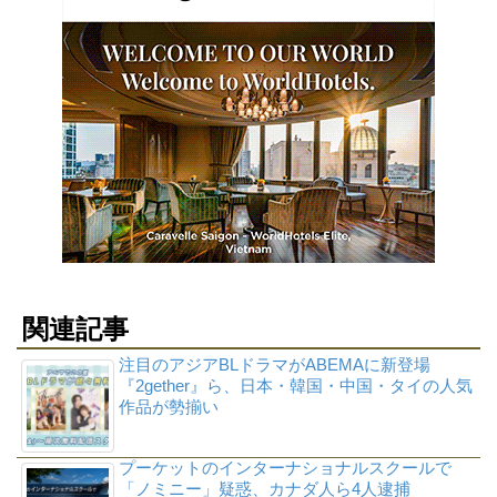
関連記事
注目のアジアBLドラマがABEMAに新登場
『2gether』ら、日本・韓国・中国・タイの人気
作品が勢揃い
プーケットのインターナショナルスクールで
「ノミニー」疑惑、カナダ人ら4人逮捕