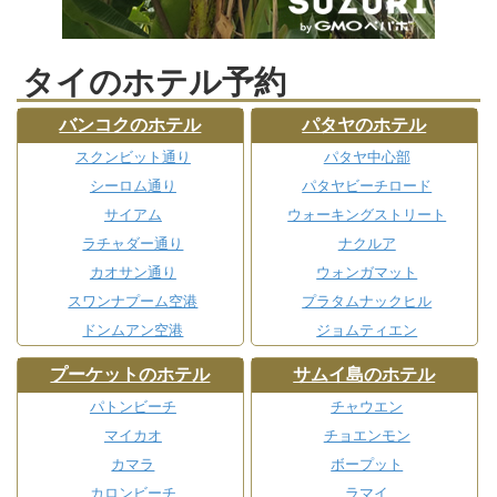
タイのホテル予約
バンコクのホテル
パタヤのホテル
スクンビット通り
パタヤ中心部
シーロム通り
パタヤビーチロード
サイアム
ウォーキングストリート
ラチャダー通り
ナクルア
カオサン通り
ウォンガマット
スワンナプーム空港
プラタムナックヒル
ドンムアン空港
ジョムティエン
プーケットのホテル
サムイ島のホテル
パトンビーチ
チャウエン
マイカオ
チョエンモン
カマラ
ボープット
カロンビーチ
ラマイ