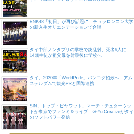
BNK48「初日」が再び話題に チュラロンコン大学
の新入生オリエンテーションで合唱
タイ中部ノンタブリの学校で銃乱射、死者9人に
14歳生徒が祖父母を射殺後に学校へ
タイ、2030年「WorldPride」バンコク招致へ アム
ステルダムで観光PRと国際連携
SIN、トップ・ピヤワット、マーチ・チュターウッ
トが東京でファンミ＆ライブ G-Yu Creativeがタイ
のソフトパワー発信