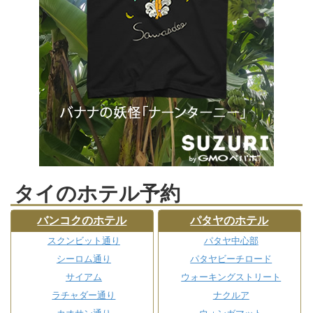
タイのホテル予約
バンコクのホテル
パタヤのホテル
スクンビット通り
パタヤ中心部
シーロム通り
パタヤビーチロード
サイアム
ウォーキングストリート
ラチャダー通り
ナクルア