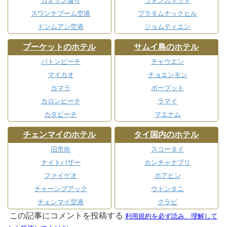
カオサン通り
ウォンガマット
スワンナプーム空港
プラタムナックヒル
ドンムアン空港
ジョムティエン
プーケットのホテル
サムイ島のホテル
パトンビーチ
チャウエン
マイカオ
チョエンモン
カマラ
ボープット
カロンビーチ
ラマイ
カタビーチ
マエナム
チェンマイのホテル
タイ国内のホテル
旧市街
スコータイ
ナイトバザー
カンチャナブリ
ファイゲオ
ホアヒン
チャーンプアック
ウドンタニ
チェンマイ空港
クラビ