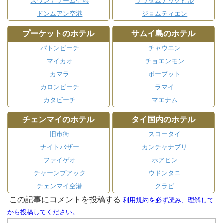
スワンナプーム空港
プラタムナックヒル
ドンムアン空港
ジョムティエン
プーケットのホテル
サムイ島のホテル
パトンビーチ
チャウエン
マイカオ
チョエンモン
カマラ
ボープット
カロンビーチ
ラマイ
カタビーチ
マエナム
チェンマイのホテル
タイ国内のホテル
旧市街
スコータイ
ナイトバザー
カンチャナブリ
ファイゲオ
ホアヒン
チャーンプアック
ウドンタニ
チェンマイ空港
クラビ