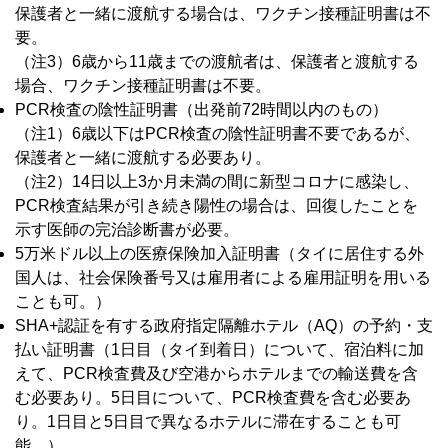
保護者と一緒に渡航する場合は、ワクチン接種証明書は不
要。
（注3）6歳から11歳までの渡航者は、保護者と渡航する
場合、ワクチン接種証明書は不要。
PCR検査の陰性証明書（出発前72時間以内のもの）
（注1）6歳以下はPCR検査の陰性証明書不要であるが、
保護者と一緒に渡航する必要あり。
（注2）14日以上3か月未満の間に新型コロナに感染し、
PCR検査結果が引き続き陽性の場合は、回復したことを
示す医師の完治診断書が必要。
5万米ドル以上の医療保険加入証明書（タイに居住する外
国人は、社会保険番号又は雇用者による雇用証明を用いる
ことも可。）
SHA+認証を有する政府指定隔離ホテル（AQ）の予約・支
払い証明書（1日目（タイ到着日）について、宿泊料に加
えて、PCR検査費及び空港からホテルまでの輸送費を含
む必要あり。5日目について、PCR検査費を含む必要あ
り。1日目と5日目で異なるホテルに滞在することも可
能。）