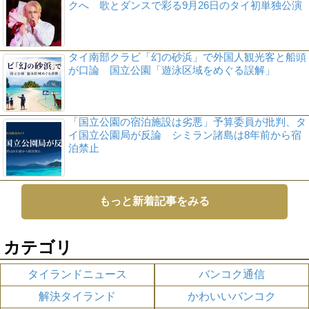
クへ 歌とダンスで彩る9月26日のタイ初単独公演
タイ南部クラビ「幻の砂浜」で外国人観光客と船頭
が口論 国立公園「遊泳区域をめぐる誤解」
「国立公園の宿泊施設は劣悪」予算委員が批判、タ
イ国立公園局が反論 シミラン諸島は8年前から宿
泊禁止
もっと新着記事をみる
カテゴリ
タイランドニュース
バンコク通信
解決タイランド
かわいいバンコク