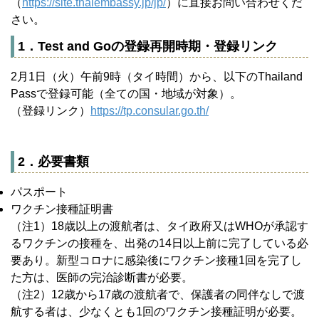
（
https://site.thaiembassy.jp/jp/
）に直接お問い合わせくだ
さい。
1．Test and Goの登録再開時期・登録リンク
2月1日（火）午前9時（タイ時間）から、以下のThailand
Passで登録可能（全ての国・地域が対象）。
（登録リンク）
https://tp.consular.go.th/
2．必要書類
パスポート
ワクチン接種証明書
（注1）18歳以上の渡航者は、タイ政府又はWHOが承認す
るワクチンの接種を、出発の14日以上前に完了している必
要あり。新型コロナに感染後にワクチン接種1回を完了し
た方は、医師の完治診断書が必要。
（注2）12歳から17歳の渡航者で、保護者の同伴なしで渡
航する者は、少なくとも1回のワクチン接種証明が必要。