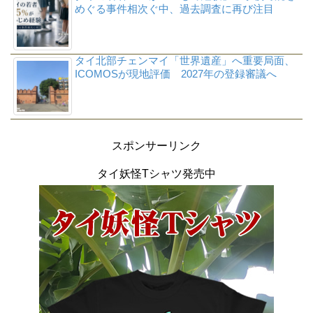
めぐる事件相次ぐ中、過去調査に再び注目
タイ北部チェンマイ「世界遺産」へ重要局面、
ICOMOSが現地評価 2027年の登録審議へ
スポンサーリンク
タイ妖怪Tシャツ発売中