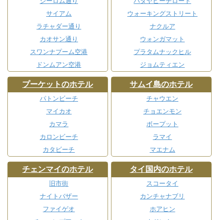
シーロム通り
パタヤビーチロード
サイアム
ウォーキングストリート
ラチャダー通り
ナクルア
カオサン通り
ウォンガマット
スワンナプーム空港
プラタムナックヒル
ドンムアン空港
ジョムティエン
プーケットのホテル
サムイ島のホテル
パトンビーチ
チャウエン
マイカオ
チョエンモン
カマラ
ボープット
カロンビーチ
ラマイ
カタビーチ
マエナム
チェンマイのホテル
タイ国内のホテル
旧市街
スコータイ
ナイトバザー
カンチャナブリ
ファイゲオ
ホアヒン