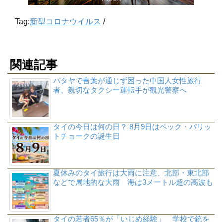
Tag:
新型コロナウイルス
/
関連記事
パタヤで言葉が通じず困った中国人女性旅行
者、親切なタクシー運転手が観光警察へ
タイの今日は何の日？ 8月9日はペック・パリッ
トチョークの誕生日
夏休みのタイ旅行は大雨に注意、北部・東北部
などで局地的な大雨 海は3メートル超の高波も
タイの若者65％が「いじめ経験」 学校で銃を