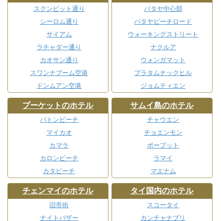
スクンビット通り
パタヤ中心部
シーロム通り
パタヤビーチロード
サイアム
ウォーキングストリート
ラチャダー通り
ナクルア
カオサン通り
ウォンガマット
スワンナプーム空港
プラタムナックヒル
ドンムアン空港
ジョムティエン
プーケットのホテル
サムイ島のホテル
パトンビーチ
チャウエン
マイカオ
チョエンモン
カマラ
ボープット
カロンビーチ
ラマイ
カタビーチ
マエナム
チェンマイのホテル
タイ国内のホテル
旧市街
スコータイ
ナイトバザー
カンチャナブリ