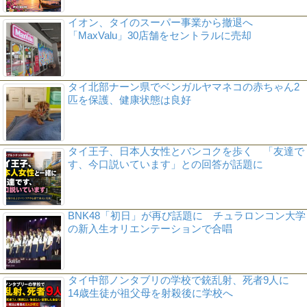
イオン、タイのスーパー事業から撤退へ
「MaxValu」30店舗をセントラルに売却
タイ北部ナーン県でベンガルヤマネコの赤ちゃん2
匹を保護、健康状態は良好
タイ王子、日本人女性とバンコクを歩く 「友達で
す、今口説いています」との回答が話題に
BNK48「初日」が再び話題に チュラロンコン大学
の新入生オリエンテーションで合唱
タイ中部ノンタブリの学校で銃乱射、死者9人に
14歳生徒が祖父母を射殺後に学校へ