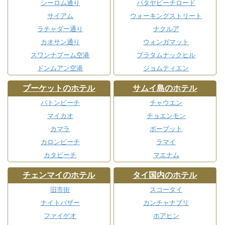
シーロム通り
パタヤビーチロード
サイアム
ウォーキングストリート
ラチャダー通り
ナクルア
カオサン通り
ウォンガマット
スワンナプーム空港
プラタムナックヒル
ドンムアン空港
ジョムティエン
プーケットのホテル
サムイ島のホテル
パトンビーチ
チャウエン
マイカオ
チョエンモン
カマラ
ボープット
カロンビーチ
ラマイ
カタビーチ
マエナム
チェンマイのホテル
タイ国内のホテル
旧市街
スコータイ
ナイトバザー
カンチャナブリ
ファイゲオ
ホアヒン