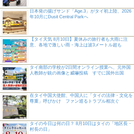
日本発の揚げサンド「Age.3」がタイ初上陸、2026
年10月にDusit Central Parkへ
【タイ天気 8月10日】夏休みの旅行者も大雨に注
意、各地で激しい雨・海上は波3メートル超も
タイ南部の学校が2日間オンライン授業へ、元外国
人教師が銃の画像と威嚇投稿 すでに国外出国
在タイ中国大使館、中国人に「タイの法律・文化を
尊重」呼びかけ ファン巡るトラブル相次ぐ
タイの今日は何の日？ 8月10日はタイの「地区長・
村長の日」