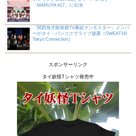
「MARUYA #17」に出演
「関西発才能発掘TV番組マンモスター」メンバ
ーがタイ・バンコクでライブ披露［SWEAT16!
Tokyo Connection］
スポンサーリンク
タイ妖怪Tシャツ発売中