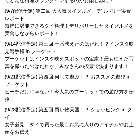
てどんな料理がランクインするのかお楽しみに！
(9/7配信予定) 第二回 大人気タイグルメ！デリバリー実食
レポート
気軽に堪能できるタイ料理！デリバリーしたタイグルメを
実食しながらレポート！
(9/14配信予定) 第三回 一番映えたのはだれ！？インスタ映
え選手権 in プーケット
プーケットはインスタ映えスポットの宝庫！最も映えた写
真を撮ったのはだれか、みなさんの投票で決まります！
(9/21配信予定) 第四回 何して遊ぶ！？ おススメの遊び in
プーケット
ビーチだけじゃない！今人気のプーケットでの遊び方を伝
授！
(9/28配信予定) 第五回 買い物天国！？ ショッピング in タ
イ
女子必見！タイで買った最もお気に入りのアイテムやお土
産をお伝え！