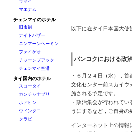
ラマイ
マエナム
チェンマイのホテル
旧市街
以下に在タイ日本国大使
ナイトバザー
ニンマーンヘーミン
ファイゲオ
バンコクにおける政
チャーンプアック
チェンマイ空港
・６月２４日（水），首
タイ国内のホテル
文化センター前スカイウ
スコータイ
施される予定です。
カンチャナブリ
・政治集会が行われてい
ホアヒン
ウドンタニ
うにするなど，ご自身の
クラビ
インターネット上の情報