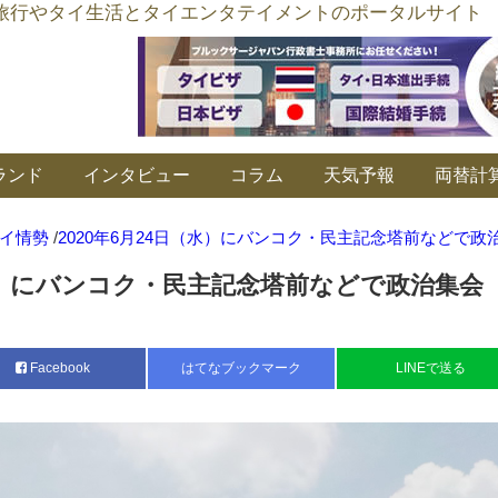
อร์ลิงค์ タイ旅行やタイ生活とタイエンタテイメントのポータルサイト
ランド
インタビュー
コラム
天気予報
両替計
イ情勢
/
2020年6月24日（水）にバンコク・民主記念塔前などで政
（水）にバンコク・民主記念塔前などで政治集会
Facebook
はてなブックマーク
LINEで送る