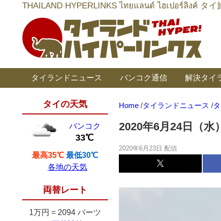
THAILAND HYPERLINKS ไทยแลนด์ ไฮเป
タイランドニュース
バンコク通信
解決タイ
タイの天気
Home
/
タイランドニュース
/
タ
2020年6月24日
バンコク
33℃
2020年6月23日 配信
最高35℃
最低30℃
各地の天気
両替レート
1万円
=
2094 バーツ