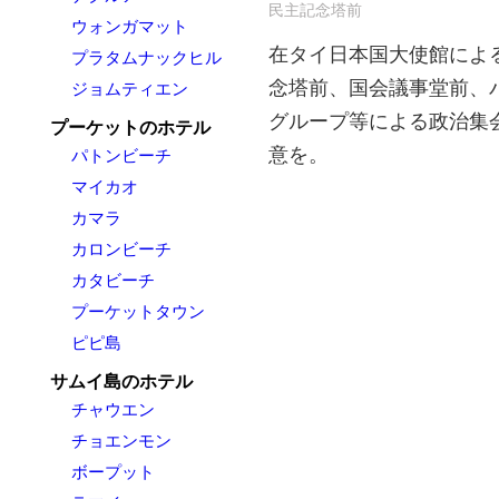
民主記念塔前
ウォンガマット
在タイ日本国大使館による
プラタムナックヒル
念塔前、国会議事堂前、
ジョムティエン
グループ等による政治集
プーケットのホテル
意を。
パトンビーチ
マイカオ
カマラ
カロンビーチ
カタビーチ
プーケットタウン
ピピ島
サムイ島のホテル
チャウエン
チョエンモン
ボープット