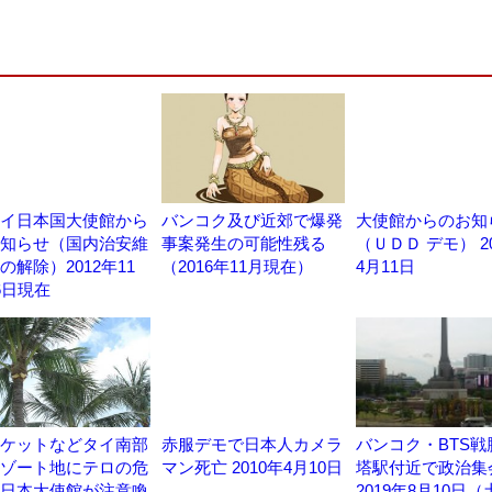
イ日本国大使館から
バンコク及び近郊で爆発
大使館からのお知
知らせ（国内治安維
事案発生の可能性残る
（ＵＤＤ デモ） 2
の解除）2012年11
（2016年11月現在）
4月11日
6日現在
ケットなどタイ南部
赤服デモで日本人カメラ
バンコク・BTS戦
ゾート地にテロの危
マン死亡 2010年4月10日
塔駅付近で政治集
日本大使館が注意喚
2019年8月10日（