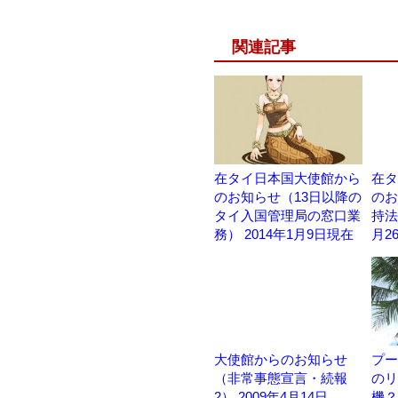
関連記事
在タイ日本国大使館から
在タ
のお知らせ（13日以降の
のお
タイ入国管理局の窓口業
持法
務） 2014年1月9日現在
月2
大使館からのお知らせ
プー
（非常事態宣言・続報
のリ
2） 2009年4月14日
機？