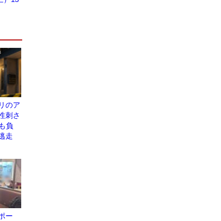
リのア
性刺さ
も負
逃走
ポー