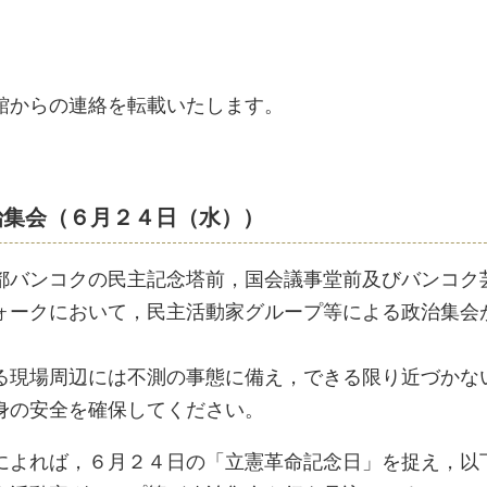
館からの連絡を転載いたします。
治集会（６月２４日（水））
都バンコクの民主記念塔前，国会議事堂前及びバンコク
ォークにおいて，民主活動家グループ等による政治集会
る現場周辺には不測の事態に備え，できる限り近づかな
身の安全を確保してください。
によれば，６月２４日の「立憲革命記念日」を捉え，以