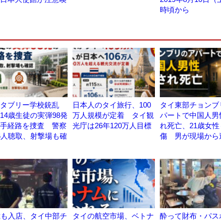
時頃から
タブリー学校銃乱
日本人のタイ旅行、100
タイ東部チョンブ
14歳生徒の実弾98発
万人規模が定着 タイ観
パートで中国人男
手経路を捜査 警察
光庁は26年120万人目標
れ死亡、21歳女性
6人聴取、射撃場も確
傷 男が現場から
歳も入店、タイ中部チ
タイの航空市場、ベトナ
酔って財布・パス