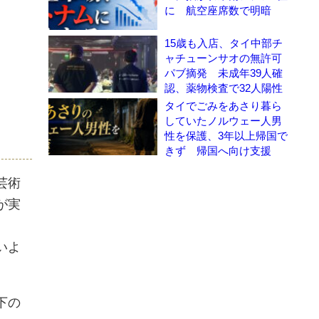
に 航空座席数で明暗
15歳も入店、タイ中部チ
ャチューンサオの無許可
パブ摘発 未成年39人確
認、薬物検査で32人陽性
タイでごみをあさり暮ら
していたノルウェー人男
性を保護、3年以上帰国で
きず 帰国へ向け支援
芸術
が実
いよ
下の