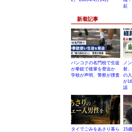
起
新着記事
バンコクの名門校で生徒
ノン
が拳銃で後輩を脅迫か
射、
学校が声明、警察が捜査
の入
が1
認
タイでごみをあさり暮ら
15