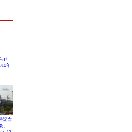
らせ
010年
勝記念
会、
土）13