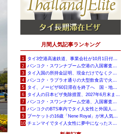
月間人気記事ランキング
タイ3空港高速鉄道、事業会社が10月1日付の契約終了を通知 「現時点での撤退決定ではない」
バンコク・スワンナプーム空港の入国審査に長蛇の列、SNSで「3～4時間待ち」との投稿が拡散
タイ入国の所持金証明、現金だけでなくクレジットカードや銀行明細も提示可能
バンコク・ラプラオ通りの大型飲食店で火災、27人死亡・多数負傷
タイ、ノービザ60日滞在を終了へ 国・地域別に30日・15日へ再編
タイ人の日本ビザ免除措置、2027年6月末まで延長 不安広がる中でひとまず安堵
バンコク・スワンナプーム空港、入国審査で2～3時間待ちの時間帯も 審査厳格化と人員不足が影響か
バンコクのBTS車内でタイ人女性と外国人学生グループが口論、騒音めぐる動画が拡散
プーケットの16歳「Nene Royal」が米人気番組で圧巻の演奏、審査員4人全員が「Yes」
チェンマイでタイ人女性に夢中になったスウェーデン人男性、全財産を失い捨てられる