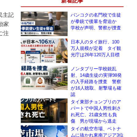
新着記事
民主記
バンコクの名門校で生徒
が拳銃で後輩を脅迫か
動家
学校が声明、警察が捜査
ご注
日本人のタイ旅行、100
万人規模が定着 タイ観
光庁は26年120万人目標
ノンタブリー学校銃乱
射、14歳生徒の実弾98発
の入手経路を捜査 警察
が16人聴取、射撃場も確
認
タイ東部チョンブリのア
パートで中国人男性刺さ
れ死亡、21歳女性も負
傷 男が現場から逃走
タイの航空市場、ベトナ
ムに抜かれ東南アジア3位