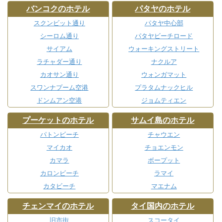
バンコクのホテル
パタヤのホテル
スクンビット通り
パタヤ中心部
シーロム通り
パタヤビーチロード
サイアム
ウォーキングストリート
ラチャダー通り
ナクルア
カオサン通り
ウォンガマット
スワンナプーム空港
プラタムナックヒル
ドンムアン空港
ジョムティエン
プーケットのホテル
サムイ島のホテル
パトンビーチ
チャウエン
マイカオ
チョエンモン
カマラ
ボープット
カロンビーチ
ラマイ
カタビーチ
マエナム
チェンマイのホテル
タイ国内のホテル
旧市街
スコータイ