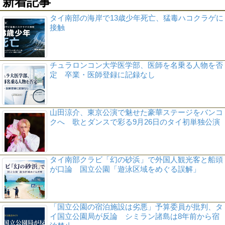
新着記事
タイ南部の海岸で13歳少年死亡、猛毒ハコクラゲに
接触
チュラロンコン大学医学部、医師を名乗る人物を否
定 卒業・医師登録に記録なし
山田涼介、東京公演で魅せた豪華ステージをバンコ
クへ 歌とダンスで彩る9月26日のタイ初単独公演
タイ南部クラビ「幻の砂浜」で外国人観光客と船頭
が口論 国立公園「遊泳区域をめぐる誤解」
「国立公園の宿泊施設は劣悪」予算委員が批判、タ
イ国立公園局が反論 シミラン諸島は8年前から宿