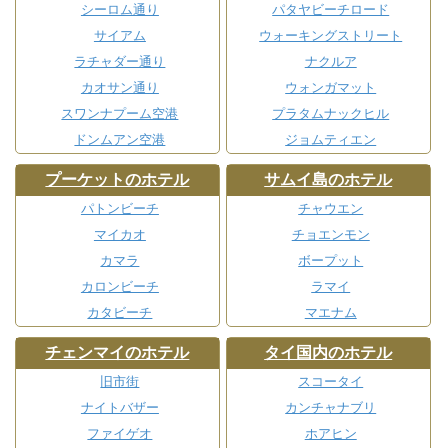
シーロム通り
パタヤビーチロード
サイアム
ウォーキングストリート
ラチャダー通り
ナクルア
カオサン通り
ウォンガマット
スワンナプーム空港
プラタムナックヒル
ドンムアン空港
ジョムティエン
プーケットのホテル
サムイ島のホテル
パトンビーチ
チャウエン
マイカオ
チョエンモン
カマラ
ボープット
カロンビーチ
ラマイ
カタビーチ
マエナム
チェンマイのホテル
タイ国内のホテル
旧市街
スコータイ
ナイトバザー
カンチャナブリ
ファイゲオ
ホアヒン