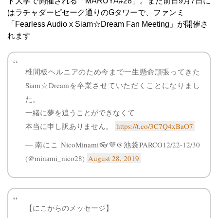
ト大学で開催される「MARUYA#28」。また前日9月7日に
はラチャダーピセーク通りのGタワーで、ファンミ
「Fearless Audio x Siam☆Dream Fan Meeting」が開催さ
れます
椎間板ヘルニアのため今まで一生懸命頑張ってきた
Siam☆Dreamを卒業させていただくことになりまし
た。
一緒に夢を追うことができなくて
本当に申し訳ありません。
https://t.co/3C7Q4xBaO7
— 南にこ NicoMinami👓💜@池袋PARCO12/22-12/30
(@minami_nico28)
August 28, 2019
【にこからのメッセージ】