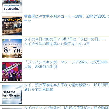
警察署に注文主不明のコーヒー18杯、総額約3200バ
ーツ
タイの今日は何の日？ 8月7日は「ラピーの日」―
タイ近代法の礎を築いた親王をしのぶ日
「ジャパンエキスポ・マレーシア2026」に5万5000
人超、AKB48ら出演
タイ、預け荷物を本人不在で開封検査へ 10月16日
施行を前に再周知
タイのチャンプ監督が「MUSIC TOUCH」紹介動画