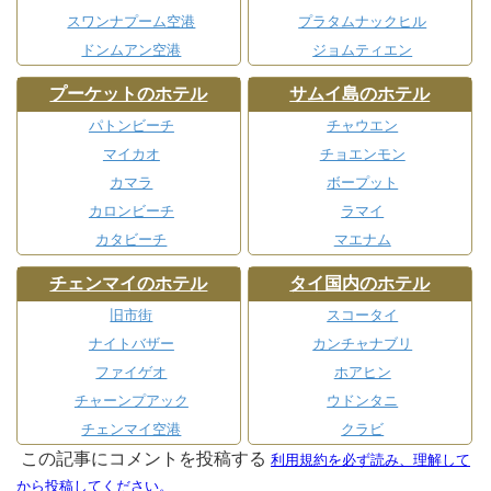
スワンナプーム空港
プラタムナックヒル
ドンムアン空港
ジョムティエン
プーケットのホテル
サムイ島のホテル
パトンビーチ
チャウエン
マイカオ
チョエンモン
カマラ
ボープット
カロンビーチ
ラマイ
カタビーチ
マエナム
チェンマイのホテル
タイ国内のホテル
旧市街
スコータイ
ナイトバザー
カンチャナブリ
ファイゲオ
ホアヒン
チャーンプアック
ウドンタニ
チェンマイ空港
クラビ