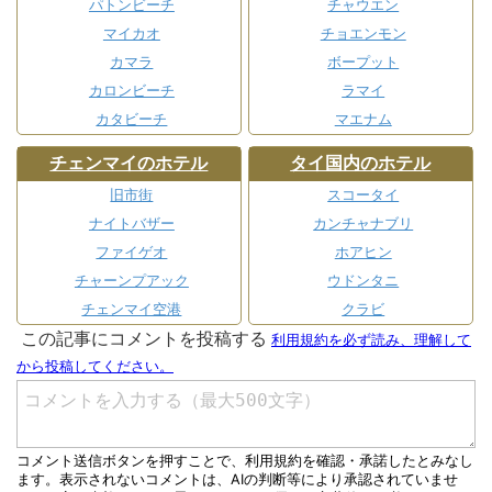
パトンビーチ
チャウエン
マイカオ
チョエンモン
カマラ
ボープット
カロンビーチ
ラマイ
カタビーチ
マエナム
チェンマイのホテル
タイ国内のホテル
旧市街
スコータイ
ナイトバザー
カンチャナブリ
ファイゲオ
ホアヒン
チャーンプアック
ウドンタニ
チェンマイ空港
クラビ