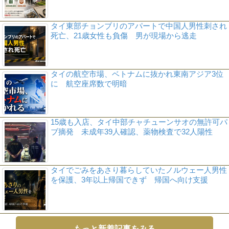
タイ東部チョンブリのアパートで中国人男性刺され
死亡、21歳女性も負傷 男が現場から逃走
タイの航空市場、ベトナムに抜かれ東南アジア3位
に 航空座席数で明暗
15歳も入店、タイ中部チャチューンサオの無許可パ
ブ摘発 未成年39人確認、薬物検査で32人陽性
タイでごみをあさり暮らしていたノルウェー人男性
を保護、3年以上帰国できず 帰国へ向け支援
もっと新着記事をみる