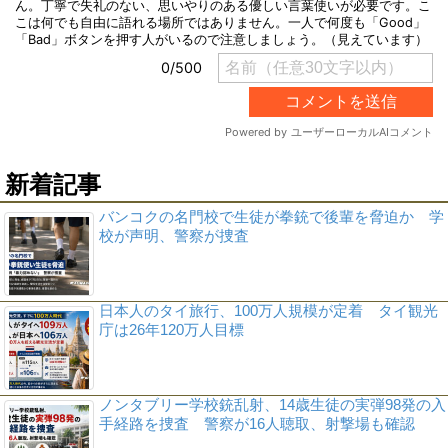
新着記事
バンコクの名門校で生徒が拳銃で後輩を脅迫か 学
校が声明、警察が捜査
日本人のタイ旅行、100万人規模が定着 タイ観光
庁は26年120万人目標
ノンタブリー学校銃乱射、14歳生徒の実弾98発の入
手経路を捜査 警察が16人聴取、射撃場も確認