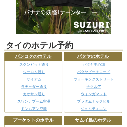
タイのホテル予約
バンコクのホテル
パタヤのホテル
スクンビット通り
パタヤ中心部
シーロム通り
パタヤビーチロード
サイアム
ウォーキングストリート
ラチャダー通り
ナクルア
カオサン通り
ウォンガマット
スワンナプーム空港
プラタムナックヒル
ドンムアン空港
ジョムティエン
プーケットのホテル
サムイ島のホテル