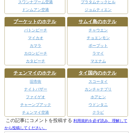
スワンナプーム空港
プラタムナックヒル
ドンムアン空港
ジョムティエン
プーケットのホテル
サムイ島のホテル
パトンビーチ
チャウエン
マイカオ
チョエンモン
カマラ
ボープット
カロンビーチ
ラマイ
カタビーチ
マエナム
チェンマイのホテル
タイ国内のホテル
旧市街
スコータイ
ナイトバザー
カンチャナブリ
ファイゲオ
ホアヒン
チャーンプアック
ウドンタニ
チェンマイ空港
クラビ