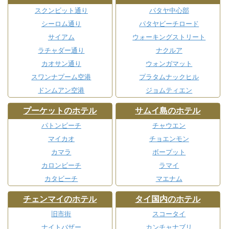
スクンビット通り
パタヤ中心部
シーロム通り
パタヤビーチロード
サイアム
ウォーキングストリート
ラチャダー通り
ナクルア
カオサン通り
ウォンガマット
スワンナプーム空港
プラタムナックヒル
ドンムアン空港
ジョムティエン
プーケットのホテル
サムイ島のホテル
パトンビーチ
チャウエン
マイカオ
チョエンモン
カマラ
ボープット
カロンビーチ
ラマイ
カタビーチ
マエナム
チェンマイのホテル
タイ国内のホテル
旧市街
スコータイ
ナイトバザー
カンチャナブリ