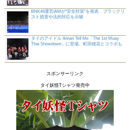
BNK48運営iAMが“安全対策”を発表 ブラックリ
スト措置や法的対応を示唆
タイのアイドル Ikinari Tell Me「The 1st Muay
Thai Showdown」に登場、町田穂花とコラボも
スポンサーリンク
タイ妖怪Tシャツ発売中