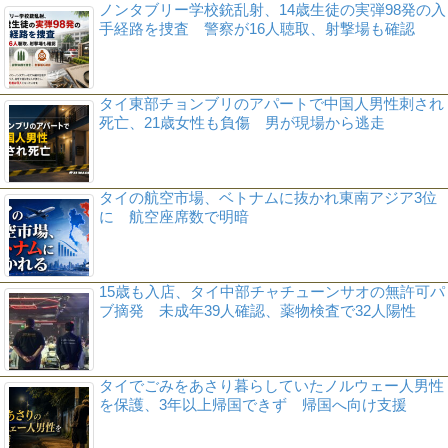
ノンタブリー学校銃乱射、14歳生徒の実弾98発の入
手経路を捜査 警察が16人聴取、射撃場も確認
タイ東部チョンブリのアパートで中国人男性刺され
死亡、21歳女性も負傷 男が現場から逃走
タイの航空市場、ベトナムに抜かれ東南アジア3位
に 航空座席数で明暗
15歳も入店、タイ中部チャチューンサオの無許可パ
ブ摘発 未成年39人確認、薬物検査で32人陽性
タイでごみをあさり暮らしていたノルウェー人男性
を保護、3年以上帰国できず 帰国へ向け支援