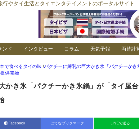
อร์ลิงค์ タイ旅行やタイ生活とタイエンタテイメントのポータルサイト
ランド
インタビュー
コラム
天気予報
両替計
本で食べるタイの味
/
パクチーに練乳の巨大かき氷「パクチーかき
で提供開始
大かき氷「パクチーかき氷鍋」が「タイ屋台9
始
Facebook
はてなブックマーク
LINEで送る