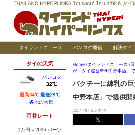
THAILAND HYPERLINKS ไทยแลนด์ ไฮเป
タイランドニュース
バンコク通信
解決タイ
タイの天気
Home
/
タイランドニュース
/
日
が「タイ屋台999 中野本店」
バンコク
パクチーに練乳の巨
32℃
最高34℃
最低29℃
中野本店」で提供開
各地の天気
2017年8月2日 配信
両替レート
1万円
=
2096 バーツ