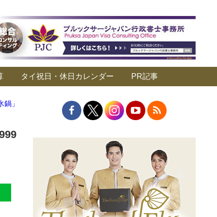
算
タイ祝日・休日カレンダー
PR記事
氷鍋」
99