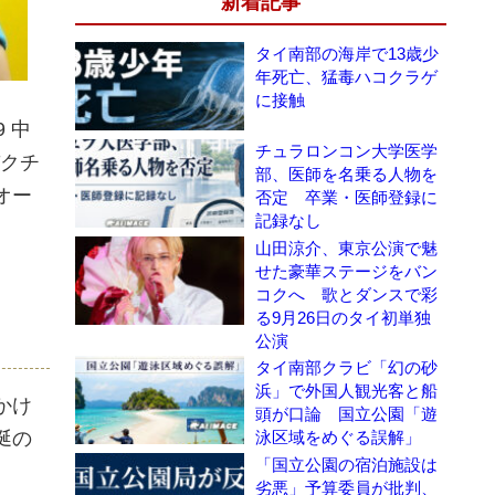
新着記事
タイ南部の海岸で13歳少
年死亡、猛毒ハコクラゲ
に接触
 中
チュラロンコン大学医学
パクチ
部、医師を名乗る人物を
オー
否定 卒業・医師登録に
記録なし
山田涼介、東京公演で魅
せた豪華ステージをバン
コクへ 歌とダンスで彩
る9月26日のタイ初単独
公演
タイ南部クラビ「幻の砂
浜」で外国人観光客と船
かけ
頭が口論 国立公園「遊
泳区域をめぐる誤解」
涎の
「国立公園の宿泊施設は
劣悪」予算委員が批判、