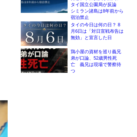
タイ国立公園局が反論
シミラン諸島は8年前から
宿泊禁止
タイの今日は何の日？ 8
月6日は「対日宣戦布告は
無効」と宣言した日
鶏小屋の資材を巡り義兄
弟が口論、52歳男性死
亡 義兄は現場で警察待
つ