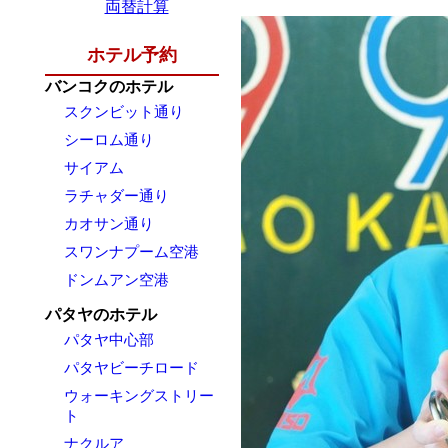
両替計算
ホテル予約
バンコクのホテル
スクンビット通り
シーロム通り
サイアム
ラチャダー通り
カオサン通り
スワンナプーム空港
ドンムアン空港
パタヤのホテル
パタヤ中心部
パタヤビーチロード
ウォーキングストリー
ト
ナクルア