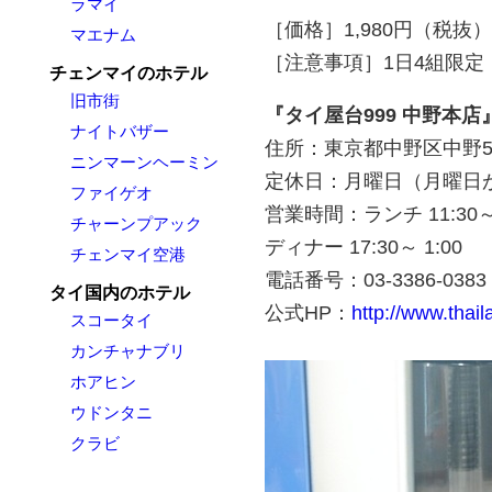
ラマイ
［価格］1,980円（税抜）
マエナム
［注意事項］1日4組限定
チェンマイのホテル
旧市街
『タイ屋台999 中野本
ナイトバザー
住所：東京都中野区中野5-
ニンマーンヘーミン
定休日：月曜日（月曜日
ファイゲオ
営業時間：ランチ 11:30～1
チャーンプアック
ディナー 17:30～ 1:00
チェンマイ空港
電話番号：03-3386-0383
タイ国内のホテル
公式HP：
http://www.thai
スコータイ
カンチャナブリ
ホアヒン
ウドンタニ
クラビ