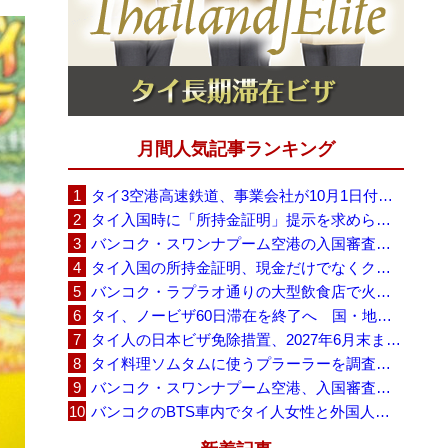
月間人気記事ランキング
タイ3空港高速鉄道、事業会社が10月1日付の契約終了を通知 「現時点での撤退決定ではない」
タイ入国時に「所持金証明」提示を求められる場合も、タイ政府観光庁が外国人旅行者に再周知
バンコク・スワンナプーム空港の入国審査に長蛇の列、SNSで「3～4時間待ち」との投稿が拡散
タイ入国の所持金証明、現金だけでなくクレジットカードや銀行明細も提示可能
バンコク・ラプラオ通りの大型飲食店で火災、27人死亡・多数負傷
タイ、ノービザ60日滞在を終了へ 国・地域別に30日・15日へ再編
タイ人の日本ビザ免除措置、2027年6月末まで延長 不安広がる中でひとまず安堵
タイ料理ソムタムに使うプラーラーを調査へ、大学新入生4,233人が肝吸虫感染
バンコク・スワンナプーム空港、入国審査で2～3時間待ちの時間帯も 審査厳格化と人員不足が影響か
バンコクのBTS車内でタイ人女性と外国人学生グループが口論、騒音めぐる動画が拡散