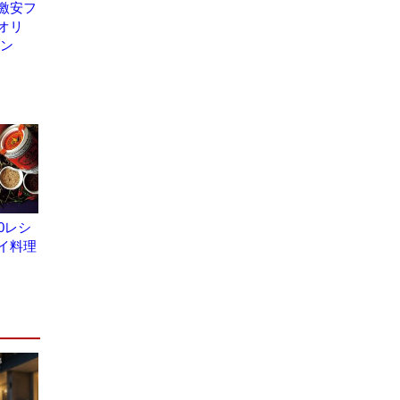
激安フ
オリ
チン
0レシ
イ料理