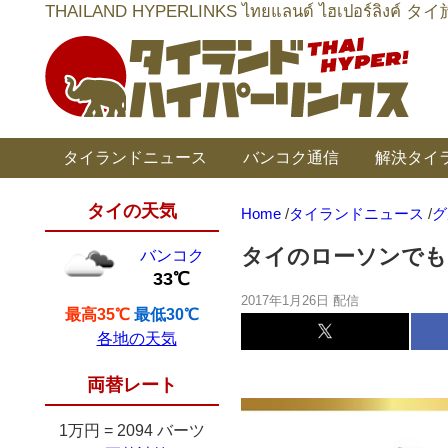
THAILAND HYPERLINKS ไทยแลนด์ ไฮเป
タイランドニュース
バンコク通信
解決タイ
タイの天気
Home
/
タイランドニュース
/
グ
タイのローソンでも
バンコク
33℃
2017年1月26日 配信
最高35℃
最低30℃
各地の天気
両替レート
1万円
=
2094 バーツ