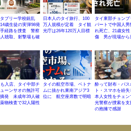
タブリー学校銃乱
日本人のタイ旅行、100
タイ東部チョンブ
14歳生徒の実弾98発
万人規模が定着 タイ観
パートで中国人男
手経路を捜査 警察
光庁は26年120万人目標
れ死亡、21歳女性
6人聴取、射撃場も確
傷 男が現場から
歳も入店、タイ中部チ
タイの航空市場、ベトナ
酔って財布・パス
ューンサオの無許可
ムに抜かれ東南アジア3
ト・スマホを紛失
摘発 未成年39人確
位に 航空座席数で明暗
本人女性をチェン
薬物検査で32人陽性
光警察が捜索を支
の抱擁で感謝