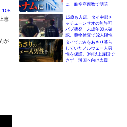
に 航空座席数で明暗
 108
15歳も入店、タイ中部チ
上恵
ャチューンサオの無許可
パブ摘発 未成年39人確
認、薬物検査で32人陽性
予約が
タイでごみをあさり暮ら
していたノルウェー人男
性を保護、3年以上帰国で
きず 帰国へ向け支援