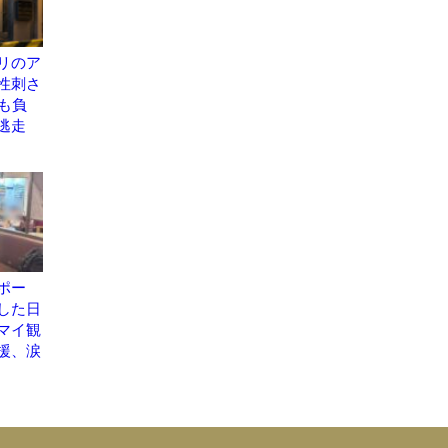
リのア
性刺さ
も負
逃走
ポー
した日
マイ観
援、涙