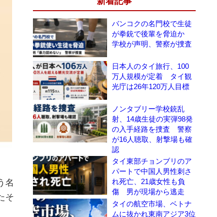
新着記事
バンコクの名門校で生徒
が拳銃で後輩を脅迫か
学校が声明、警察が捜査
日本人のタイ旅行、100
万人規模が定着 タイ観
光庁は26年120万人目標
ノンタブリー学校銃乱
射、14歳生徒の実弾98発
の入手経路を捜査 警察
が16人聴取、射撃場も確
認
タイ東部チョンブリのア
パートで中国人男性刺さ
れ死亡、21歳女性も負
う名
傷 男が現場から逃走
たそ
タイの航空市場、ベトナ
ムに抜かれ東南アジア3位