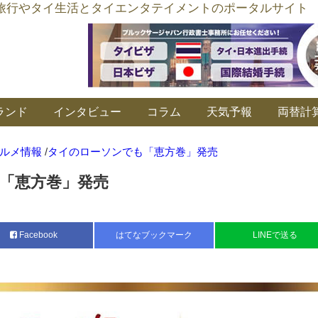
อร์ลิงค์ タイ旅行やタイ生活とタイエンタテイメントのポータルサイト
ランド
インタビュー
コラム
天気予報
両替計
ルメ情報
/
タイのローソンでも「恵方巻」発売
「恵方巻」発売
Facebook
はてなブックマーク
LINEで送る