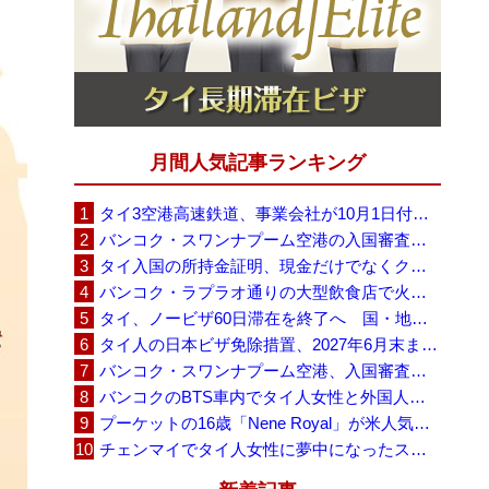
月間人気記事ランキング
タイ3空港高速鉄道、事業会社が10月1日付の契約終了を通知 「現時点での撤退決定ではない」
バンコク・スワンナプーム空港の入国審査に長蛇の列、SNSで「3～4時間待ち」との投稿が拡散
タイ入国の所持金証明、現金だけでなくクレジットカードや銀行明細も提示可能
バンコク・ラプラオ通りの大型飲食店で火災、27人死亡・多数負傷
タイ、ノービザ60日滞在を終了へ 国・地域別に30日・15日へ再編
タイ人の日本ビザ免除措置、2027年6月末まで延長 不安広がる中でひとまず安堵
バンコク・スワンナプーム空港、入国審査で2～3時間待ちの時間帯も 審査厳格化と人員不足が影響か
バンコクのBTS車内でタイ人女性と外国人学生グループが口論、騒音めぐる動画が拡散
プーケットの16歳「Nene Royal」が米人気番組で圧巻の演奏、審査員4人全員が「Yes」
チェンマイでタイ人女性に夢中になったスウェーデン人男性、全財産を失い捨てられる