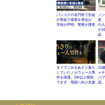
バンコクの名門校で生徒
ノン
が拳銃で後輩を脅迫か
射、
学校が声明、警察が捜査
の入
が1
認
タイでごみをあさり暮ら
15
していたノルウェー人男
ャチ
性を保護、3年以上帰国
パブ
できず 帰国へ向け支援
認、