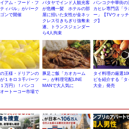
イアム・フード・フ
パタヤでインド人観光客
バンコク中華街の
ティバル」がパーク
が危機一髪 ホテルの部
カヒレ専門店「ラ
ゴンで開催
屋に招いた女性が金ネッ
ー」【TVウォッ
クレス引きちぎり強奪未
グ】
遂、トランスジェンダー
ら4人拘束
の王様・ドリアンの
豚足ご飯「カオカーム
タイ料理の厳選10
が１キロ３千バーツ
ー」が料理宅配LINE
ピを紹介する「タ
１万円）！バンコ
MANで大人気に
大全」発売
オートーコー市場で