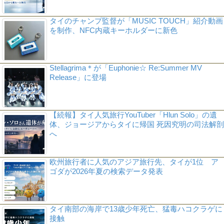
タイのチャンプ監督が「MUSIC TOUCH」紹介動画
を制作、NFC内蔵キーホルダーに新色
Stellagrima＊が「Euphonie☆ Re:Summer MV
Release」に登場
【続報】タイ人気旅行YouTuber「Hlun Solo」の遺
体、ジョージアからタイに帰国 死因究明の司法解剖
へ
欧州旅行者に人気のアジア旅行先、タイが1位 ア
ゴダが2026年夏の検索データ発表
タイ南部の海岸で13歳少年死亡、猛毒ハコクラゲに
接触