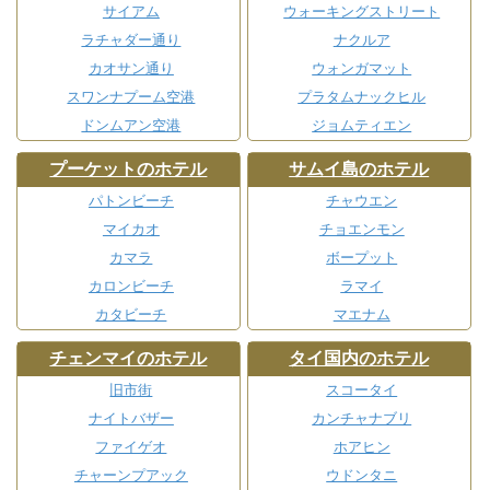
サイアム
ウォーキングストリート
ラチャダー通り
ナクルア
カオサン通り
ウォンガマット
スワンナプーム空港
プラタムナックヒル
ドンムアン空港
ジョムティエン
プーケットのホテル
サムイ島のホテル
パトンビーチ
チャウエン
マイカオ
チョエンモン
カマラ
ボープット
カロンビーチ
ラマイ
カタビーチ
マエナム
チェンマイのホテル
タイ国内のホテル
旧市街
スコータイ
ナイトバザー
カンチャナブリ
ファイゲオ
ホアヒン
チャーンプアック
ウドンタニ