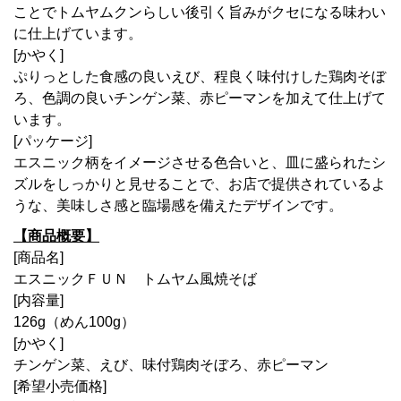
ことでトムヤムクンらしい後引く旨みがクセになる味わい
に仕上げています。
[かやく]
ぷりっとした食感の良いえび、程良く味付けした鶏肉そぼ
ろ、色調の良いチンゲン菜、赤ピーマンを加えて仕上げて
います。
[パッケージ]
エスニック柄をイメージさせる色合いと、皿に盛られたシ
ズルをしっかりと見せることで、お店で提供されているよ
うな、美味しさ感と臨場感を備えたデザインです。
【商品概要】
[商品名]
エスニックＦＵＮ トムヤム風焼そば
[内容量]
126g（めん100g）
[かやく]
チンゲン菜、えび、味付鶏肉そぼろ、赤ピーマン
[希望小売価格]