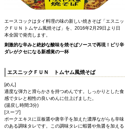
エースコックはタイ料理の味の新しい焼きそば「エスニッ
クＦＵＮ トムヤム風焼そば」を、2016年2月29日より日
本全国で発売します。
刺激的な辛みと絶妙な酸味を焼そばソースで再現！ピリ辛
ダレがクセになる新感覚の一杯
エスニックＦＵＮ トムヤム風焼そば
[めん]
適度な弾力と滑らかさを持つめんです。しっかりとした食
感でタレと相性の良いめんに仕上げました。
(湯戻し時間:3分)
[スープ]
ポークエキスに豆板醤や唐辛子を加えた濃厚ながらも辛味
のある調味タレです。この調味タレに蝦醤や魚醤を加える