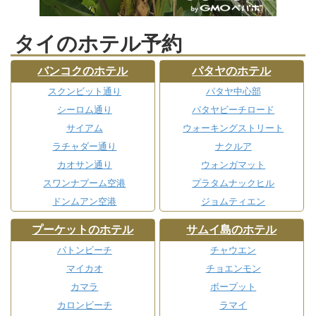
タイのホテル予約
バンコクのホテル
パタヤのホテル
スクンビット通り
パタヤ中心部
シーロム通り
パタヤビーチロード
サイアム
ウォーキングストリート
ラチャダー通り
ナクルア
カオサン通り
ウォンガマット
スワンナプーム空港
プラタムナックヒル
ドンムアン空港
ジョムティエン
プーケットのホテル
サムイ島のホテル
パトンビーチ
チャウエン
マイカオ
チョエンモン
カマラ
ボープット
カロンビーチ
ラマイ