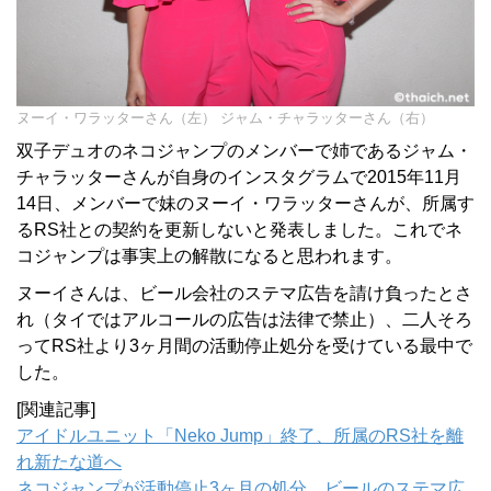
ヌーイ・ワラッターさん（左） ジャム・チャラッターさん（右）
双子デュオのネコジャンプのメンバーで姉であるジャム・
チャラッターさんが自身のインスタグラムで2015年11月
14日、メンバーで妹のヌーイ・ワラッターさんが、所属す
るRS社との契約を更新しないと発表しました。これでネ
コジャンプは事実上の解散になると思われます。
ヌーイさんは、ビール会社のステマ広告を請け負ったとさ
れ（タイではアルコールの広告は法律で禁止）、二人そろ
ってRS社より3ヶ月間の活動停止処分を受けている最中で
した。
[関連記事]
アイドルユニット「Neko Jump」終了、所属のRS社を離
れ新たな道へ
ネコジャンプが活動停止3ヶ月の処分、ビールのステマ広