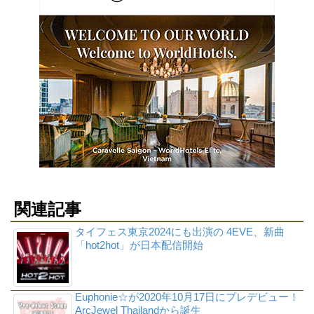
関連記事
タイフェス東京2024にも出演の 4EVE、新曲
「hot2hot」が日本配信開始
Euphonie☆が2020年10月17日にプレデビュー！
ArcJewel Thailandから誕生