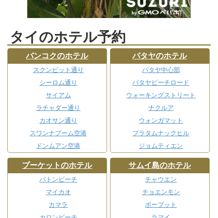
タイのホテル予約
バンコクのホテル
パタヤのホテル
スクンビット通り
パタヤ中心部
シーロム通り
パタヤビーチロード
サイアム
ウォーキングストリート
ラチャダー通り
ナクルア
カオサン通り
ウォンガマット
スワンナプーム空港
プラタムナックヒル
ドンムアン空港
ジョムティエン
プーケットのホテル
サムイ島のホテル
パトンビーチ
チャウエン
マイカオ
チョエンモン
カマラ
ボープット
カロンビーチ
ラマイ